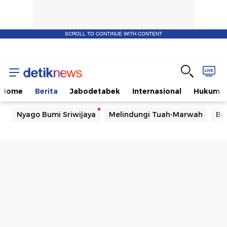
SCROLL TO CONTINUE WITH CONTENT
Home
Berita
Jabodetabek
Internasional
Hukum
Nyago Bumi Sriwijaya
Melindungi Tuah-Marwah
Ba