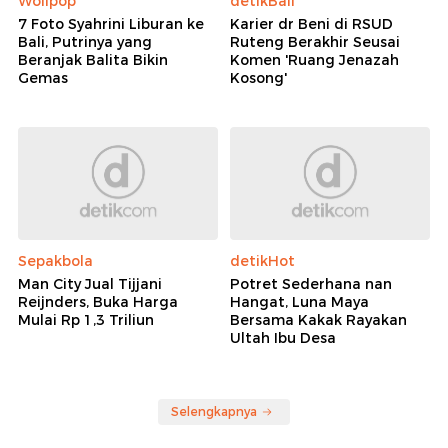
Wolipop
detikBali
7 Foto Syahrini Liburan ke
Karier dr Beni di RSUD
Bali, Putrinya yang
Ruteng Berakhir Seusai
Beranjak Balita Bikin
Komen 'Ruang Jenazah
Gemas
Kosong'
Sepakbola
detikHot
Man City Jual Tijjani
Potret Sederhana nan
Reijnders, Buka Harga
Hangat, Luna Maya
Mulai Rp 1,3 Triliun
Bersama Kakak Rayakan
Ultah Ibu Desa
Selengkapnya