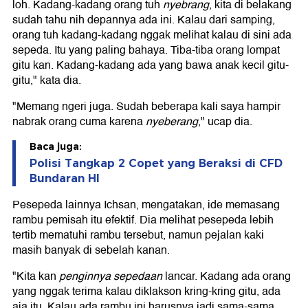
loh. Kadang-kadang orang tuh
nyebrang
, kita di belakang
sudah tahu nih depannya ada ini. Kalau dari samping,
orang tuh kadang-kadang nggak melihat kalau di sini ada
sepeda. Itu yang paling bahaya. Tiba-tiba orang lompat
gitu kan. Kadang-kadang ada yang bawa anak kecil gitu-
gitu," kata dia.
"Memang ngeri juga. Sudah beberapa kali saya hampir
nabrak orang cuma karena
nyeberang
," ucap dia.
Baca juga:
Polisi Tangkap 2 Copet yang Beraksi di CFD
Bundaran HI
Pesepeda lainnya Ichsan, mengatakan, ide memasang
rambu pemisah itu efektif. Dia melihat pesepeda lebih
tertib mematuhi rambu tersebut, namun pejalan kaki
masih banyak di sebelah kanan.
"Kita kan
penginnya sepedaan
lancar. Kadang ada orang
yang nggak terima kalau diklakson kring-kring gitu, ada
aja itu. Kalau ada rambu ini harusnya jadi sama-sama