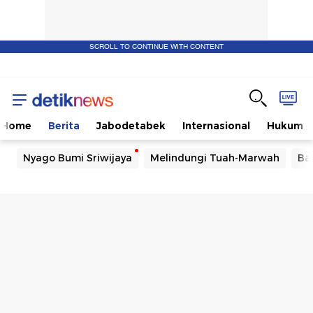
SCROLL TO CONTINUE WITH CONTENT
Home
Berita
Jabodetabek
Internasional
Hukum
Nyago Bumi Sriwijaya
Melindungi Tuah-Marwah
Ba