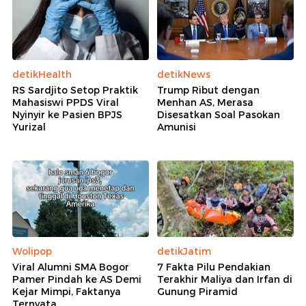
detikHealth
detikNews
RS Sardjito Setop Praktik
Trump Ribut dengan
Mahasiswi PPDS Viral
Menhan AS, Merasa
Nyinyir ke Pasien BPJS
Disesatkan Soal Pasokan
Yurizal
Amunisi
Wolipop
detikJatim
Viral Alumni SMA Bogor
7 Fakta Pilu Pendakian
Pamer Pindah ke AS Demi
Terakhir Maliya dan Irfan di
Kejar Mimpi, Faktanya
Gunung Piramid
Ternyata