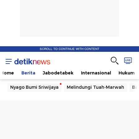
SCROLL TO CONTINUE WITH CONTENT
Home
Berita
Jabodetabek
Internasional
Hukum
Nyago Bumi Sriwijaya
Melindungi Tuah-Marwah
Ba