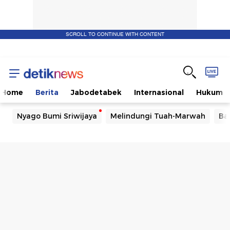
SCROLL TO CONTINUE WITH CONTENT
Home
Berita
Jabodetabek
Internasional
Hukum
Nyago Bumi Sriwijaya
Melindungi Tuah-Marwah
Ba