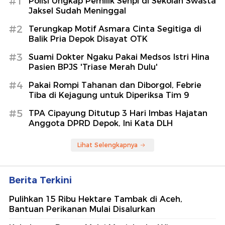
#1
Polisi Ungkap Pemilik Senpi di Sekolah Swasta
Jaksel Sudah Meninggal
#2
Terungkap Motif Asmara Cinta Segitiga di
Balik Pria Depok Disayat OTK
#3
Suami Dokter Ngaku Pakai Medsos Istri Hina
Pasien BPJS 'Triase Merah Dulu'
#4
Pakai Rompi Tahanan dan Diborgol, Febrie
Tiba di Kejagung untuk Diperiksa Tim 9
#5
TPA Cipayung Ditutup 3 Hari Imbas Hajatan
Anggota DPRD Depok, Ini Kata DLH
Lihat Selengkapnya
Berita Terkini
Pulihkan 15 Ribu Hektare Tambak di Aceh,
Bantuan Perikanan Mulai Disalurkan