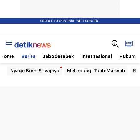
SCROLL TO CONTINUE WITH CONTENT
Home
Berita
Jabodetabek
Internasional
Hukum
Nyago Bumi Sriwijaya
Melindungi Tuah-Marwah
Ba