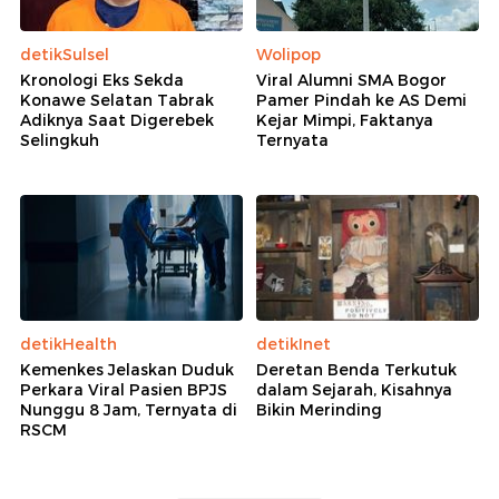
detikSulsel
Wolipop
Kronologi Eks Sekda
Viral Alumni SMA Bogor
Konawe Selatan Tabrak
Pamer Pindah ke AS Demi
Adiknya Saat Digerebek
Kejar Mimpi, Faktanya
Selingkuh
Ternyata
detikHealth
detikInet
Kemenkes Jelaskan Duduk
Deretan Benda Terkutuk
Perkara Viral Pasien BPJS
dalam Sejarah, Kisahnya
Nunggu 8 Jam, Ternyata di
Bikin Merinding
RSCM