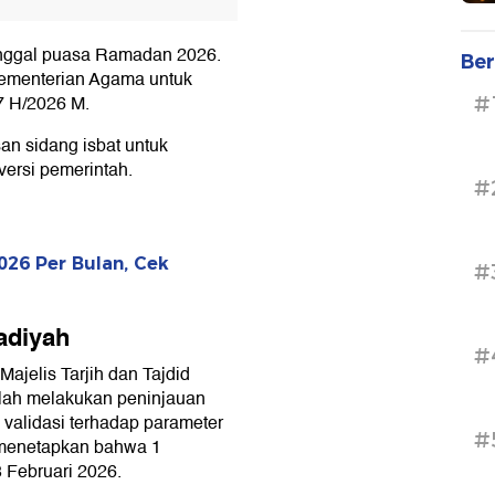
nggal puasa Ramadan 2026.
Ber
Kementerian Agama untuk
 H/2026 M.
#
san sidang isbat untuk
ersi pemerintah.
#
026 Per Bulan, Cek
#
adiyah
#
ajelis Tarjih dan Tajdid
lah melakukan peninjauan
 validasi terhadap parameter
#
 menetapkan bahwa 1
 Februari 2026.