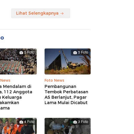
Lihat Selengkapnya
to
5 Foto
5 Foto
 News
Foto News
a Mendalam di
Pembangunan
a, 112 Anggota
Tembok Perbatasan
u Keluarga
AS Berlanjut, Pagar
akamkan
Lama Mulai Dicabut
sama
4 Foto
3 Foto