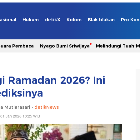
asional
Hukum
detikX
Kolom
Blak blakan
Pro Kon
Suara Pembaca
Nyago Bumi Sriwijaya
Melindungi Tuah-
gi Ramadan 2026? Ini
ediksinya
a Mutiarasari -
detikNews
 01 Jan 2026 10:25 WIB