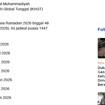
umat Muhammadiyah
ah Global Tunggal (KHGT)
asa Ramadan 2026 tinggal 48
i 2026). Ini jadwal puasa 1447
Fo
 2026
i 2026
i 2026
Foto
Duk
i 2026
Gaz
Sat
ri 2026
Dim
Ber
i 2026
ri 2026