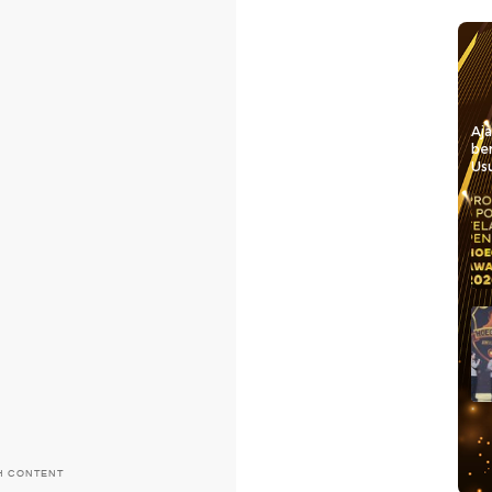
Aj
be
Usu
H CONTENT