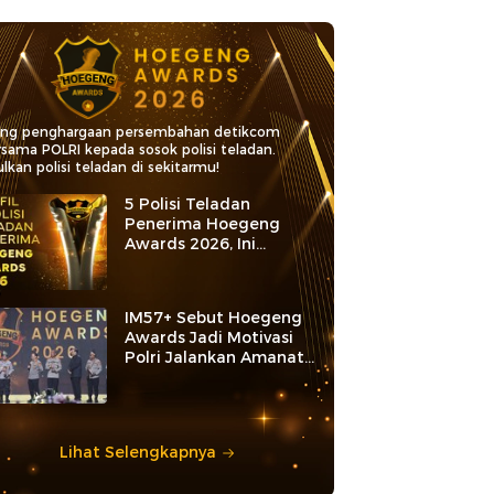
ang penghargaan persembahan detikcom
rsama POLRI kepada sosok polisi teladan.
lkan polisi teladan di sekitarmu!
5 Polisi Teladan
Penerima Hoegeng
Awards 2026, Ini
Kategori dan Kiprahnya
IM57+ Sebut Hoegeng
Awards Jadi Motivasi
Polri Jalankan Amanat
Konstitusi
Lihat Selengkapnya