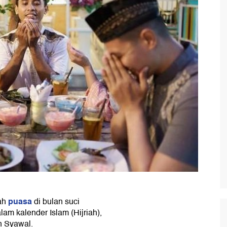
puasa
dah
di bulan suci
am kalender Islam (Hijriah),
n Syawal.