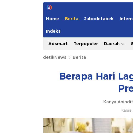
Home
Berita
Jabodetabek
Intern
Indeks
Adsmart
Terpopuler
Daerah
detikNews
Berita
Berapa Hari La
Pr
Kanya Anindit
Kamis,