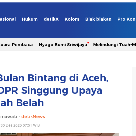
asional
Hukum
detikX
Kolom
Blak blakan
Pro Kon
Suara Pembaca
Nyago Bumi Sriwijaya
Melindungi Tuah-
ulan Bintang di Aceh,
 DPR Singgung Upaya
ah Belah
hmawati -
detikNews
 30 Des 2025 07:51 WIB