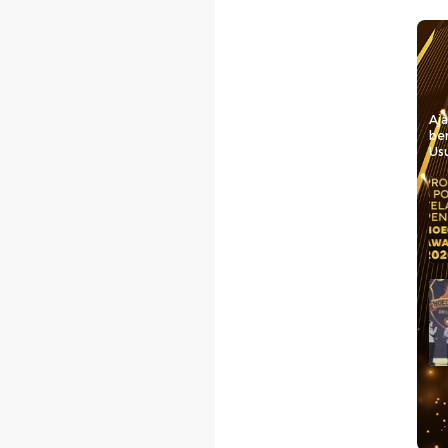
Aj
be
Usu