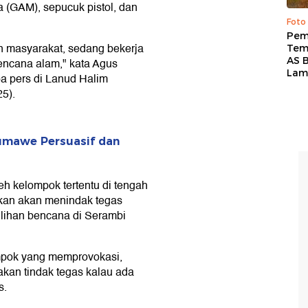
(GAM), sepucuk pistol, dan
Foto
Pem
 masyarakat, sedang bekerja
Tem
AS B
encana alam," kata Agus
Lam
a pers di Lanud Halim
5).
umawe Persuasif dan
h kelompok tertentu di tengah
kan akan menindak tegas
ihan bencana di Serambi
mpok yang memprovokasi,
kan tindak tegas kalau ada
s.