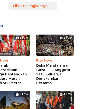
Lihat Selengkapnya
to
3 Foto
5 Foto
 News
Foto News
arak
Duka Mendalam di
erdekaan,
Gaza, 112 Anggota
ga Bentangkan
Satu Keluarga
dera Merah
Dimakamkan
ih 500 Meter
Bersama
5 Foto
4 Foto