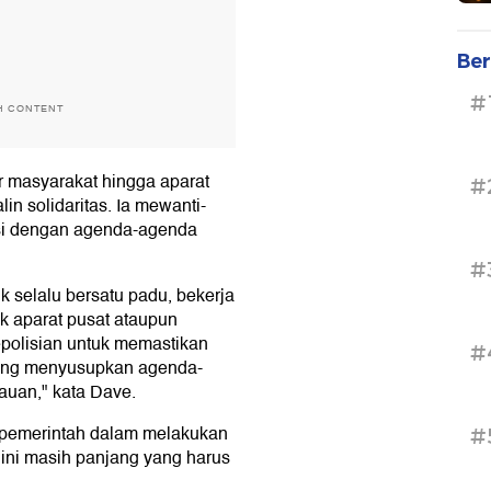
Ber
#
H CONTENT
r masyarakat hingga aparat
#
n solidaritas. Ia mewanti-
asi dengan agenda-agenda
#
 selalu bersatu padu, bekerja
k aparat pusat ataupun
 kepolisian untuk memastikan
#
yang menyusupkan agenda-
uan," kata Dave.
 pemerintah dalam melakukan
#
ini masih panjang yang harus