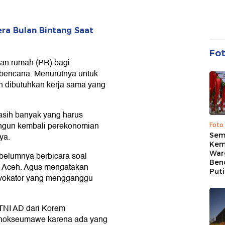
ra Bulan Bintang Saat
Fo
an rumah (PR) bagi
bencana. Menurutnya untuk
 dibutuhkan kerja sama yang
masih banyak yang harus
bangun kembali perekonomian
Foto
Sem
ya.
Kem
War
belumnya berbicara soal
Ben
 Aceh. Agus mengatakan
Put
ovokator yang mengganggu
 TNI AD dari Korem
Lhokseumawe karena ada yang