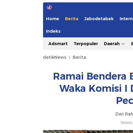
Home
Berita
Jabodetabek
Intern
Indeks
Adsmart
Terpopuler
Daerah
detikNews
Berita
Ramai Bendera B
Waka Komisi I
Pec
Dwi Ra
Selasa,