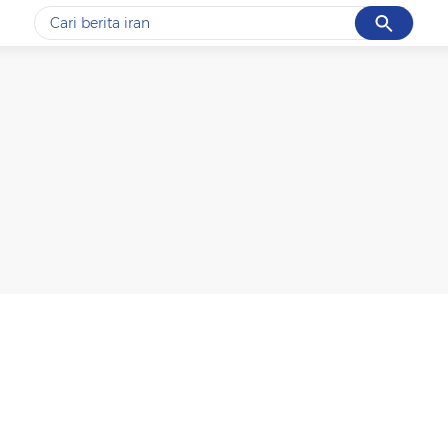
Cancel
Yang sedang ramai dicari
#1
data live draw sgp
#2
piala presiden 2026
#3
prabowo
#4
iran
#5
gempa hari ini
Promoted
Terakhir yang dicari
Loading...