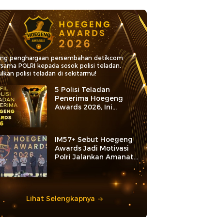
ang penghargaan persembahan detikcom
rsama POLRI kepada sosok polisi teladan.
lkan polisi teladan di sekitarmu!
5 Polisi Teladan
Penerima Hoegeng
Awards 2026, Ini
Kategori dan Kiprahnya
IM57+ Sebut Hoegeng
Awards Jadi Motivasi
Polri Jalankan Amanat
Konstitusi
Lihat Selengkapnya