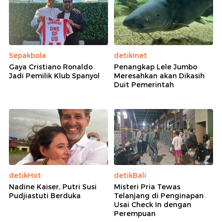
Sepakbola
detikInet
Gaya Cristiano Ronaldo
Penangkap Lele Jumbo
Jadi Pemilik Klub Spanyol
Meresahkan akan Dikasih
Duit Pemerintah
detikHot
detikBali
Nadine Kaiser, Putri Susi
Misteri Pria Tewas
Pudjiastuti Berduka
Telanjang di Penginapan
Usai Check In dengan
Perempuan