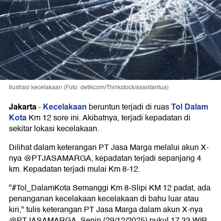
Ilustrasi kecelakaan (Foto: detikcom/Thinkstock/assistantua)
Jakarta
Kecelakaan
Tol Dalam
-
beruntun terjadi di ruas
Kota
Km 12 sore ini. Akibatnya, terjadi kepadatan di
sekitar lokasi kecelakaan.
Dilihat dalam keterangan PT Jasa Marga melalui akun X-
nya @PTJASAMARGA, kepadatan terjadi sepanjang 4
km. Kepadatan terjadi mulai Km 8-12.
"#Tol_DalamKota Semanggi Km 8-Slipi KM 12 padat, ada
penanganan kecelakaan kecelakaan di bahu luar atau
kiri," tulis keterangan PT Jasa Marga dalam akun X-nya
@PTJASAMARGA, Senin (29/12/2025) pukul 17.33 WIB.