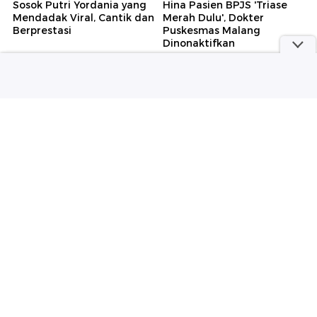
Sosok Putri Yordania yang
Hina Pasien BPJS 'Triase
Mendadak Viral, Cantik dan
Merah Dulu', Dokter
Berprestasi
Puskesmas Malang
Dinonaktifkan
Wolipop
detikJogja
Kabar Terbaru Takeshi
RSUP soal Penghina Pasien
Kaneshiro Dulu Aktor
BPJS: Kami Tak Mau ada
Tertampan Asia, Kini Fokus
Elda di Klinis Sardjito
Bertani
Selengkapnya