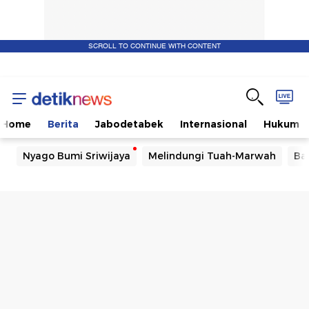
SCROLL TO CONTINUE WITH CONTENT
Home
Berita
Jabodetabek
Internasional
Hukum
Nyago Bumi Sriwijaya
Melindungi Tuah-Marwah
Ba