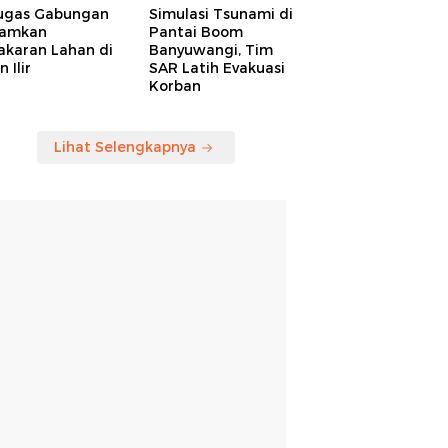
ugas Gabungan
Simulasi Tsunami di
amkan
Pantai Boom
akaran Lahan di
Banyuwangi, Tim
 Ilir
SAR Latih Evakuasi
Korban
Lihat Selengkapnya