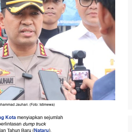
hammad Jauhari. (Foto: Istimewa)
ng Kota
menyiapkan sejumlah
perlintasan
dump truck
Nataru
dan Tahun Baru (
).