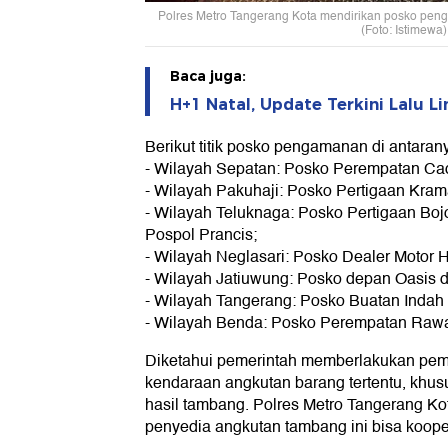
Polres Metro Tangerang Kota mendirikan posko pen
(Foto: Istimewa)
Baca juga:
H+1 Natal, Update Terkini Lalu Lin
Berikut titik posko pengamanan di antaran
- Wilayah Sepatan: Posko Perempatan Ca
- Wilayah Pakuhaji: Posko Pertigaan Kram
- Wilayah Teluknaga: Posko Pertigaan B
Pospol Prancis;
- Wilayah Neglasari: Posko Dealer Motor 
- Wilayah Jatiuwung: Posko depan Oasis 
- Wilayah Tangerang: Posko Buatan Inda
- Wilayah Benda: Posko Perempatan Raw
Diketahui pemerintah memberlakukan pem
kendaraan angkutan barang tertentu, khu
hasil tambang. Polres Metro Tangerang K
penyedia angkutan tambang ini bisa kooper