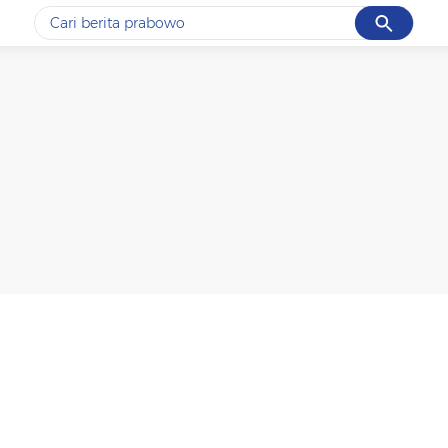
Cancel
Yang sedang ramai dicari
#1
ketik
#2
bromo
#3
streaming motogp
#4
prabowo
#5
data live draw sgp
Promoted
Terakhir yang dicari
Loading...