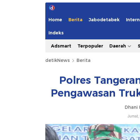
Home
Berita
Jabodetabek
Intern
Indeks
Adsmart
Terpopuler
Daerah
detikNews
Berita
Polres Tangera
Pengawasan Truk
Dhani 
Jumat,