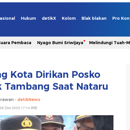
asional
Hukum
detikX
Kolom
Blak blakan
Pro Kon
Suara Pembaca
Nyago Bumi Sriwijaya
Melindungi Tuah-
ng Kota Dirikan Posko
 Tambang Saat Nataru
Irawan -
detikNews
 26 Des 2025 17:14 WIB