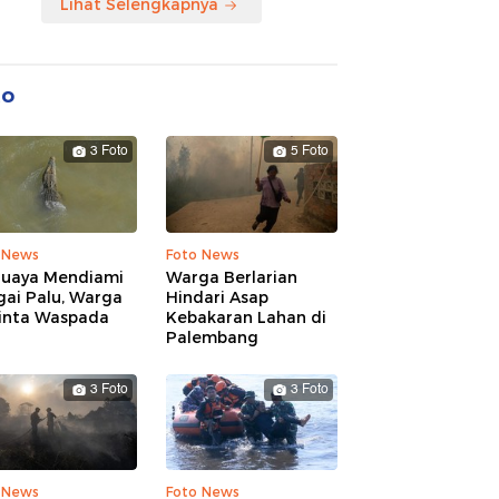
Lihat Selengkapnya
to
3 Foto
5 Foto
 News
Foto News
Buaya Mendiami
Warga Berlarian
gai Palu, Warga
Hindari Asap
inta Waspada
Kebakaran Lahan di
Palembang
3 Foto
3 Foto
 News
Foto News