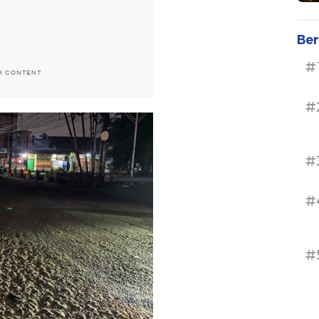
Ber
#
H CONTENT
#
#
#
#