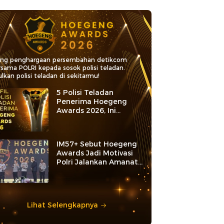
ang penghargaan persembahan detikcom
rsama POLRI kepada sosok polisi teladan.
lkan polisi teladan di sekitarmu!
5 Polisi Teladan
Penerima Hoegeng
Awards 2026, Ini
Kategori dan Kiprahnya
IM57+ Sebut Hoegeng
Awards Jadi Motivasi
Polri Jalankan Amanat
Konstitusi
Lihat Selengkapnya