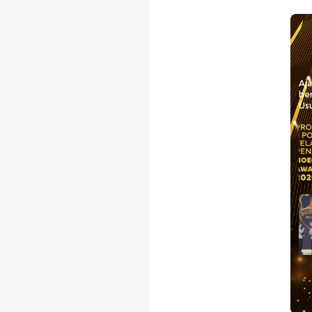
Aj
be
Usu