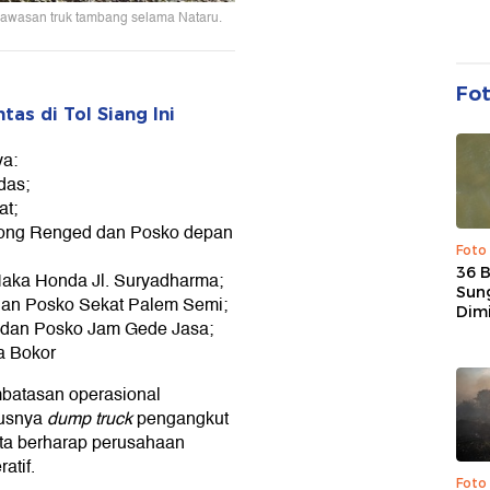
gawasan truk tambang selama Nataru.
Fo
tas di Tol Siang Ini
ya:
das;
at;
ojong Renged dan Posko depan
Foto
36 
Haka Honda Jl. Suryadharma;
Sun
dan Posko Sekat Palem Semi;
Dim
h dan Posko Jam Gede Jasa;
a Bokor
batasan operasional
susnya
dump truck
pengangkut
ota berharap perusahaan
atif.
Foto