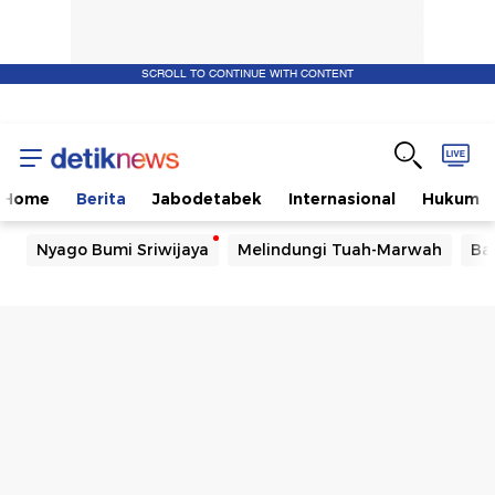
SCROLL TO CONTINUE WITH CONTENT
Home
Berita
Jabodetabek
Internasional
Hukum
Nyago Bumi Sriwijaya
Melindungi Tuah-Marwah
Ba