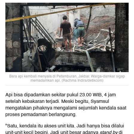
Bara api kembali menyala di Petamburan, Jakbar. Warga-damkar sigap
memadamkan api. (Rachma Indira/detikcom)
Api bisa dipadamkan sekitar pukul 23.00 WIB, 4 jam
setelah kebakaran terjadi. Meski begitu, Syamsul
mengatakan pihaknya mengalami sejumlah kendala saat
proses pemadaman berlangsung.
"Satu, kendala itu akses unit kita. Jadi hanya bisa dilalui
unit-unit kecil begini. Jadi unit besar adanya
stand by
di