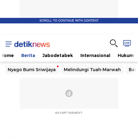
SCROLL TO CONTINUE WITH CONTENT
Home
Berita
Jabodetabek
Internasional
Hukum
Nyago Bumi Sriwijaya
Melindungi Tuah-Marwah
Ban
ADVERTISEMENT