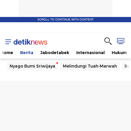
SCROLL TO CONTINUE WITH CONTENT
Home
Berita
Jabodetabek
Internasional
Hukum
Nyago Bumi Sriwijaya
Melindungi Tuah-Marwah
Ba