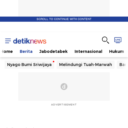
SCROLL TO CONTINUE WITH CONTENT
Home
Berita
Jabodetabek
Internasional
Hukum
Nyago Bumi Sriwijaya
Melindungi Tuah-Marwah
Ban
ADVERTISEMENT