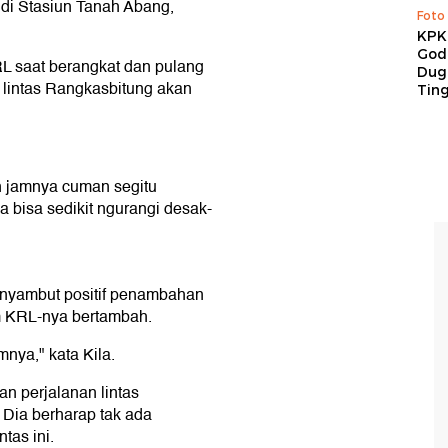
i di Stasiun Tanah Abang,
Foto
KPK 
God
 saat berangkat dan pulang
Duga
 lintas Rangkasbitung akan
Tin
an jamnya cuman segitu
bisa sedikit ngurangi desak-
menyambut positif penambahan
am KRL-nya bertambah.
nya," kata Kila.
 perjalanan lintas
. Dia berharap tak ada
tas ini.