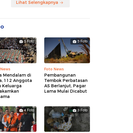
Lihat Selengkapnya
to
5 Foto
5 Foto
 News
Foto News
a Mendalam di
Pembangunan
a, 112 Anggota
Tembok Perbatasan
u Keluarga
AS Berlanjut, Pagar
akamkan
Lama Mulai Dicabut
sama
4 Foto
3 Foto