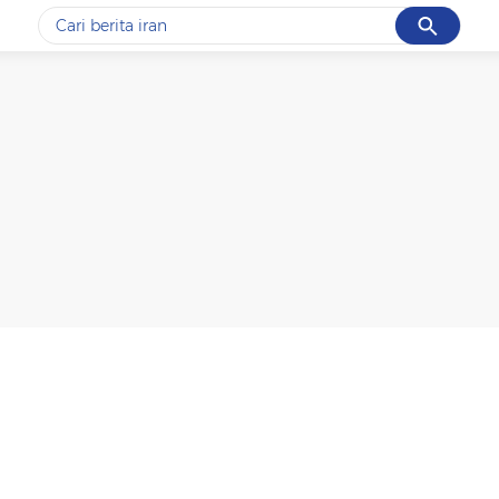
Cancel
Yang sedang ramai dicari
#1
data live draw sgp
#2
gempa hari ini
#3
prabowo
#4
iran
#5
demo
Promoted
Terakhir yang dicari
Loading...