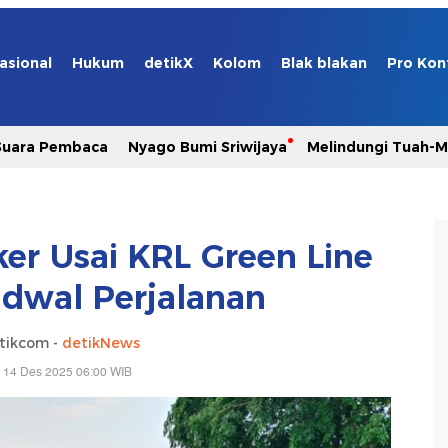
asional
Hukum
detikX
Kolom
Blak blakan
Pro Kon
Suara Pembaca
Nyago Bumi Sriwijaya
Melindungi Tuah-
er Usai KRL Green Line
dwal Perjalanan
tikcom -
detikNews
 14 Des 2025 06:00 WIB