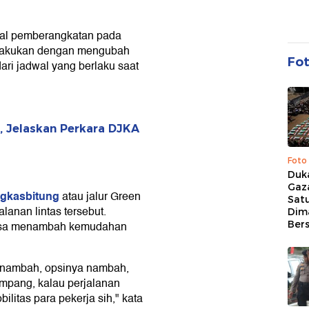
dwal pemberangkatan pada
ilakukan dengan mengubah
Fo
ari jadwal yang berlaku saat
, Jelaskan Perkara DJKA
Foto
Duk
Gaz
ngkasbitung
atau jalur Green
Sat
lanan lintas tersebut.
Dim
Ber
bisa menambah kemudahan
i nambah, opsinya nambah,
umpang, kalau perjalanan
litas para pekerja sih," kata