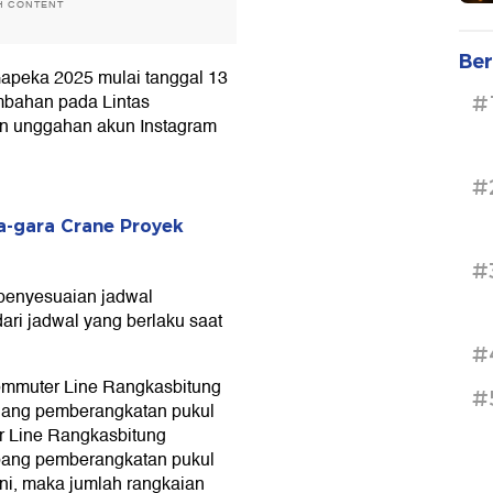
H CONTENT
Ber
peka 2025 mulai tanggal 13
mbahan pada Lintas
#
ian unggahan akun Instagram
#
a-gara Crane Proyek
#
 penyesuaian jadwal
ari jadwal yang berlaku saat
#
ommuter Line Rangkasbitung
#
njang pemberangkatan pukul
r Line Rangkasbitung
Abang pemberangkatan pukul
i, maka jumlah rangkaian