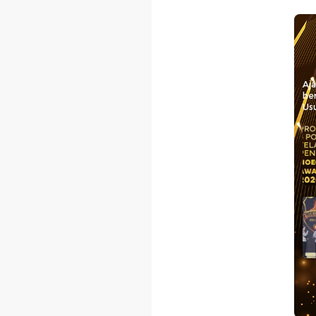
Aj
be
Usu