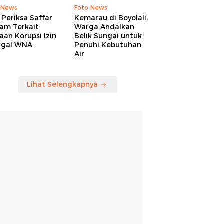
 News
Foto News
Periksa Saffar
Kemarau di Boyolali,
am Terkait
Warga Andalkan
an Korupsi Izin
Belik Sungai untuk
ggal WNA
Penuhi Kebutuhan
Air
Lihat Selengkapnya