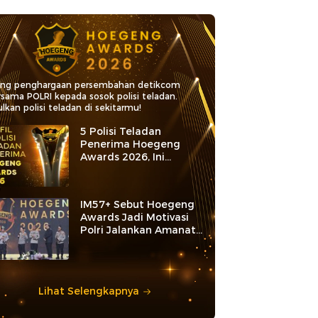
ang penghargaan persembahan detikcom
rsama POLRI kepada sosok polisi teladan.
lkan polisi teladan di sekitarmu!
5 Polisi Teladan
Penerima Hoegeng
Awards 2026, Ini
Kategori dan Kiprahnya
IM57+ Sebut Hoegeng
Awards Jadi Motivasi
Polri Jalankan Amanat
Konstitusi
Lihat Selengkapnya