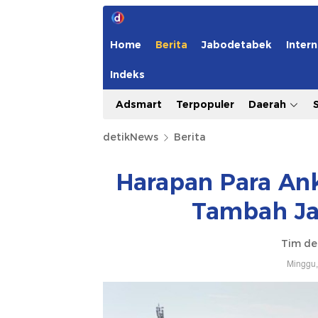
Home
Berita
Jabodetabek
Intern
Indeks
Adsmart
Terpopuler
Daerah
detikNews
Berita
Harapan Para Ank
Tambah Ja
Tim de
Minggu,