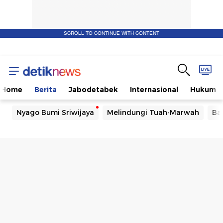
SCROLL TO CONTINUE WITH CONTENT
Home
Berita
Jabodetabek
Internasional
Hukum
Nyago Bumi Sriwijaya
Melindungi Tuah-Marwah
Ba