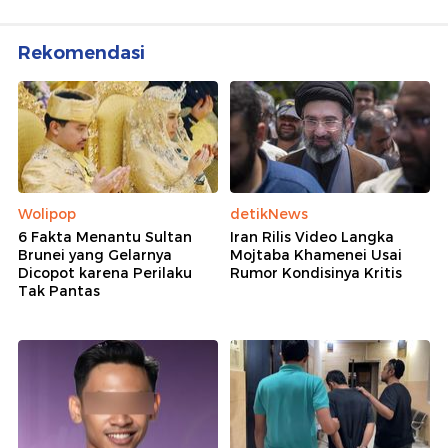
Rekomendasi
Wolipop
detikNews
6 Fakta Menantu Sultan
Iran Rilis Video Langka
Brunei yang Gelarnya
Mojtaba Khamenei Usai
Dicopot karena Perilaku
Rumor Kondisinya Kritis
Tak Pantas