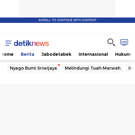
SCROLL TO CONTINUE WITH CONTENT
Home
Berita
Jabodetabek
Internasional
Hukum
Nyago Bumi Sriwijaya
Melindungi Tuah-Marwah
Ba