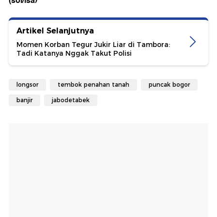
(sol/isa)
Artikel Selanjutnya
Momen Korban Tegur Jukir Liar di Tambora:
Tadi Katanya Nggak Takut Polisi
longsor
tembok penahan tanah
puncak bogor
banjir
jabodetabek