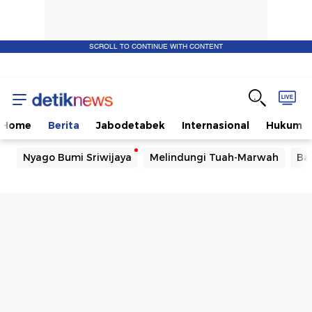
SCROLL TO CONTINUE WITH CONTENT
Home
Berita
Jabodetabek
Internasional
Hukum
Nyago Bumi Sriwijaya
Melindungi Tuah-Marwah
Ba