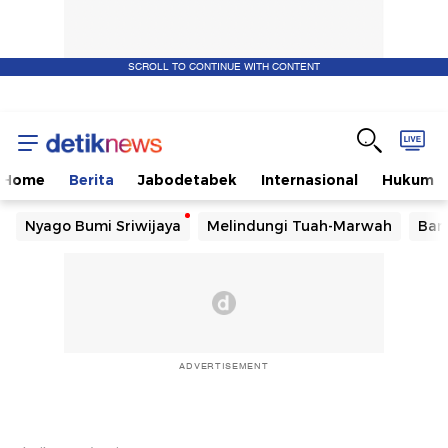
SCROLL TO CONTINUE WITH CONTENT
Home
Berita
Jabodetabek
Internasional
Hukum
Nyago Bumi Sriwijaya
Melindungi Tuah-Marwah
Ban
ADVERTISEMENT