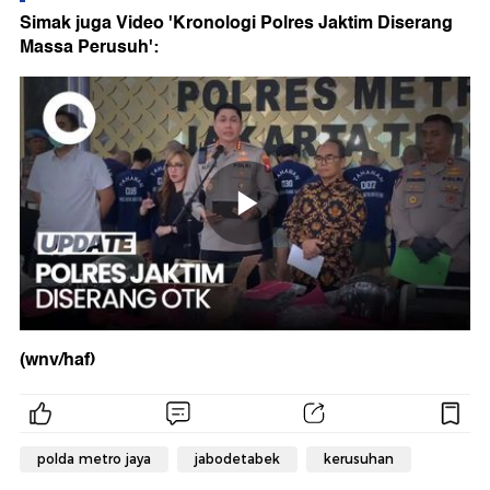
Simak juga Video 'Kronologi Polres Jaktim Diserang
Massa Perusuh':
(wnv/haf)
polda metro jaya
jabodetabek
kerusuhan