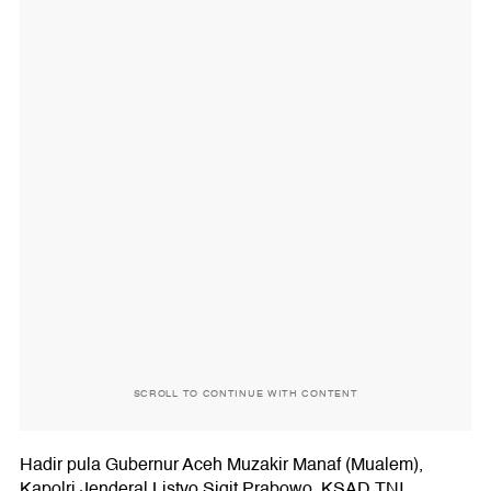
SCROLL TO CONTINUE WITH CONTENT
Hadir pula Gubernur Aceh Muzakir Manaf (Mualem),
Kapolri Jenderal Listyo Sigit Prabowo, KSAD TNI