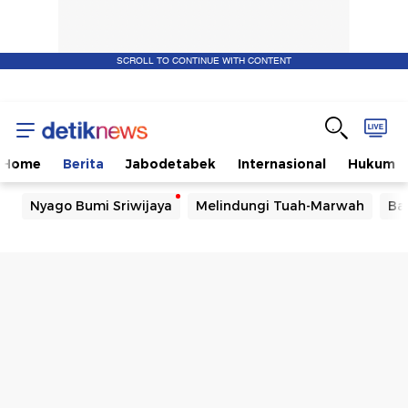
SCROLL TO CONTINUE WITH CONTENT
Home
Berita
Jabodetabek
Internasional
Hukum
Nyago Bumi Sriwijaya
Melindungi Tuah-Marwah
Ba