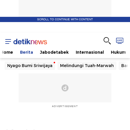
SCROLL TO CONTINUE WITH CONTENT
Home
Berita
Jabodetabek
Internasional
Hukum
Nyago Bumi Sriwijaya
Melindungi Tuah-Marwah
Ban
ADVERTISEMENT