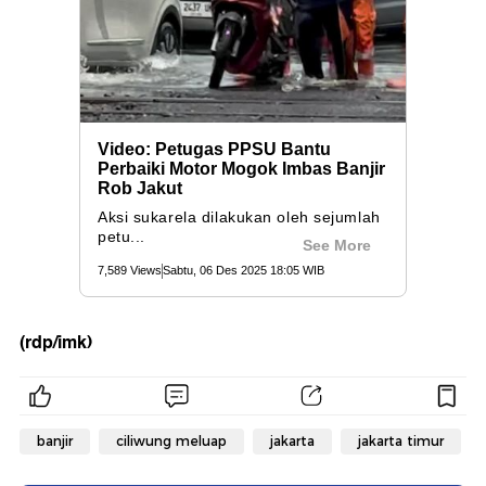
(rdp/imk)
banjir
ciliwung meluap
jakarta
jakarta timur