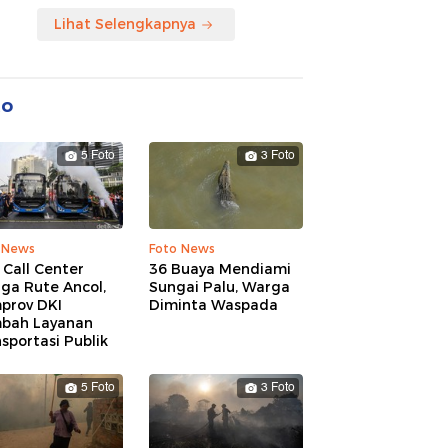
Lihat Selengkapnya
to
5 Foto
3 Foto
 News
Foto News
 Call Center
36 Buaya Mendiami
ga Rute Ancol,
Sungai Palu, Warga
prov DKI
Diminta Waspada
bah Layanan
sportasi Publik
5 Foto
3 Foto