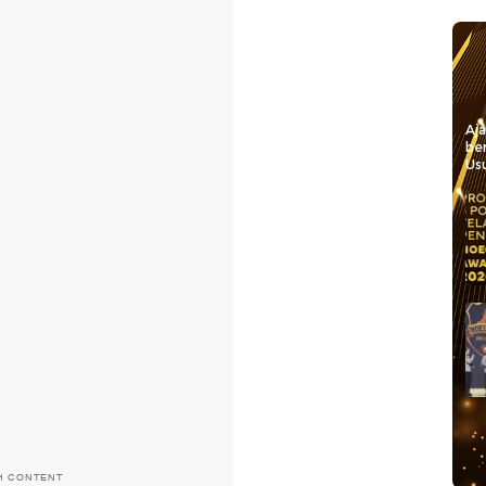
Aj
be
Usu
H CONTENT