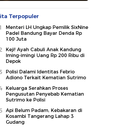
ita Terpopuler
1
Menteri LH Ungkap Pemilik SixNine
Padel Bandung Bayar Denda Rp
100 Juta
2
Keji! Ayah Cabuli Anak Kandung
Iming-imingi Uang Rp 200 Ribu di
Depok
3
Polisi Dalami Identitas Febrio
Adiono Terkait Kematian Sutrimo
4
Keluarga Serahkan Proses
Pengusutan Penyebab Kematian
Sutrimo ke Polisi
5
Api Belum Padam, Kebakaran di
Kosambi Tangerang Lahap 3
Gudang