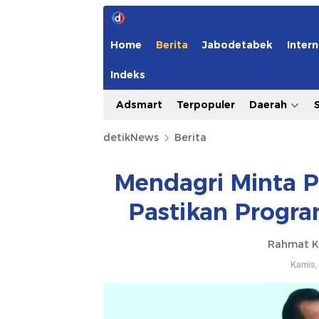
Home
Berita
Jabodetabek
Intern
Indeks
Adsmart
Terpopuler
Daerah
detikNews
Berita
Mendagri Minta 
Pastikan Progra
Rahmat Kh
Kamis,