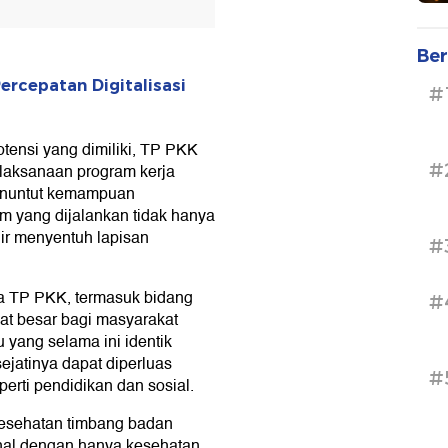
Ber
rcepatan Digitalisasi
#
tensi yang dimiliki, TP PKK
#
elaksanaan program kerja
menuntut kemampuan
m yang dijalankan tidak hanya
dir menyentuh lapisan
#
 TP PKK, termasuk bidang
#
at besar bagi masyarakat
yang selama ini identik
jatinya dapat diperluas
#
erti pendidikan dan sosial.
kesehatan timbang badan
nal dengan hanya kesehatan.