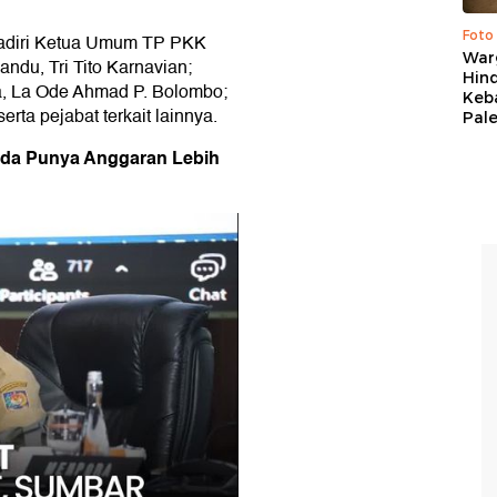
Foto
dihadiri Ketua Umum TP PKK
War
du, Tri Tito Karnavian;
Hind
a, La Ode Ahmad P. Bolombo;
Keb
ta pejabat terkait lainnya.
Pal
mda Punya Anggaran Lebih