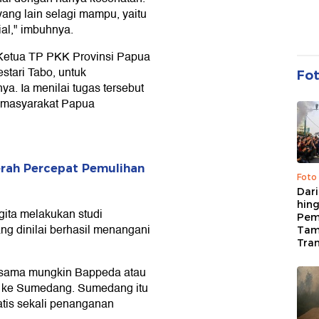
yang lain selagi mampu, yaitu
al," imbuhnya.
 Ketua TP PKK Provinsi Papua
stari Tabo, untuk
Fo
. Ia menilai tugas tersebut
 masyarakat Papua
erah Percepat Pemulihan
Foto
Dari
hing
gita melakukan studi
Pem
g dinilai berhasil menangani
Tam
Tran
 sama mungkin Bappeda atau
at ke Sumedang. Sumedang itu
atis sekali penanganan