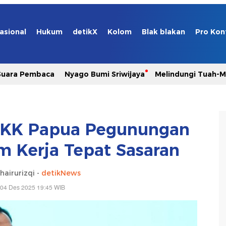
asional
Hukum
detikX
Kolom
Blak blakan
Pro Kon
Suara Pembaca
Nyago Bumi Sriwijaya
Melindungi Tuah-
PKK Papua Pegunungan
m Kerja Tepat Sasaran
airurizqi -
detikNews
 04 Des 2025 19:45 WIB