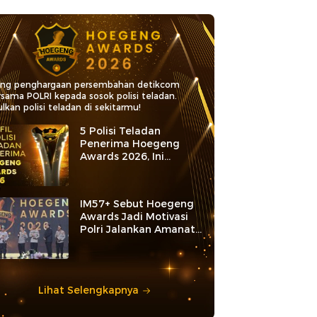
ang penghargaan persembahan detikcom
rsama POLRI kepada sosok polisi teladan.
lkan polisi teladan di sekitarmu!
5 Polisi Teladan
Penerima Hoegeng
Awards 2026, Ini
Kategori dan Kiprahnya
IM57+ Sebut Hoegeng
Awards Jadi Motivasi
Polri Jalankan Amanat
Konstitusi
Lihat Selengkapnya