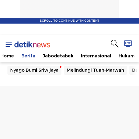
SCROLL TO CONTINUE WITH CONTENT
Home
Berita
Jabodetabek
Internasional
Hukum
Nyago Bumi Sriwijaya
Melindungi Tuah-Marwah
Ba