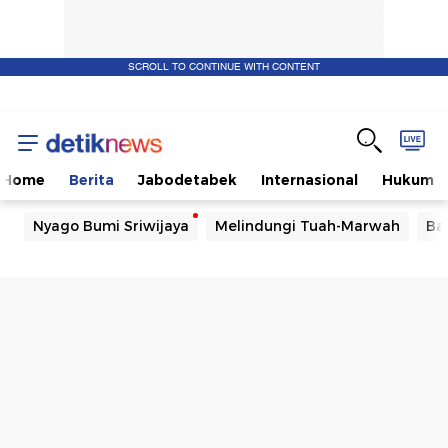
SCROLL TO CONTINUE WITH CONTENT
Home
Berita
Jabodetabek
Internasional
Hukum
Nyago Bumi Sriwijaya
Melindungi Tuah-Marwah
Ba