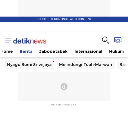
SCROLL TO CONTINUE WITH CONTENT
Home
Berita
Jabodetabek
Internasional
Hukum
Nyago Bumi Sriwijaya
Melindungi Tuah-Marwah
Ban
ADVERTISEMENT