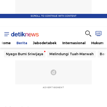
SCROLL TO CONTINUE WITH CONTENT
Home
Berita
Jabodetabek
Internasional
Hukum
Nyago Bumi Sriwijaya
Melindungi Tuah-Marwah
Ban
ADVERTISEMENT