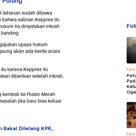
 Pulang
di tahanan sudah dibawa
 bahwa salinan Keppres itu
 hukum Ira dinyatakan inkrah
Fo
 banding.
engajukan upaya hukum
gsung akan ada berita acara
 itu karena Keppres itu
Foto
akan diberikan setelah inkrah,
Pet
Pad
Keb
Ogan
g kembali ke Rutan Merah
asalah jika baru bisa keluar
n Bakal Dilelang KPK,
Foto