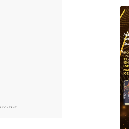
Aj
be
Usu
H CONTENT