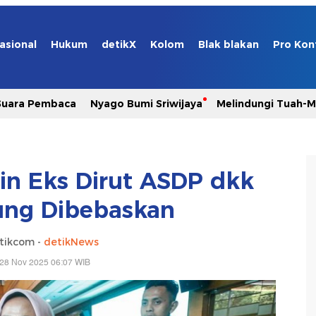
asional
Hukum
detikX
Kolom
Blak blakan
Pro Kon
Suara Pembaca
Nyago Bumi Sriwijaya
Melindungi Tuah-
kin Eks Dirut ASDP dkk
ung Dibebaskan
tikcom -
detikNews
 28 Nov 2025 06:07 WIB