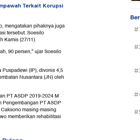
mpawah Terkait Korupsi
Ber
wo, mengatakan pihaknya juga
#
si tersebut. Soesilo
h Kamis (27/11).
#
h, 90 persen," ujar Soesilo
 Puspadewi (IP), divonis 4,5
#
Jembatan Nusantara (JN) oleh
#
yanan PT ASDP 2019-2024 M
 dan Pengembangan PT ASDP
 Caksono masing-masing
#
bowo memberikan rehabilitasi