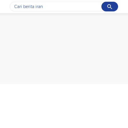
Cancel
Yang sedang ramai dicari
#1
data live draw sgp
#2
kebakaran
#3
prabowo
#4
iran
#5
gempa hari ini
Promoted
Terakhir yang dicari
Loading...