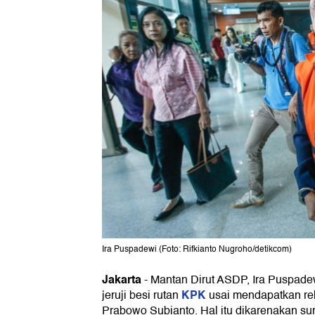
Ira Puspadewi (Foto: Rifkianto Nugroho/detikcom)
Jakarta
-
Mantan Dirut ASDP, Ira Puspad
KPK
jeruji besi rutan
usai mendapatkan reh
Prabowo Subianto. Hal itu dikarenakan sur