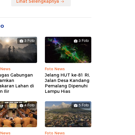
Lihat Selengkapnya
to
3 Foto
3 Foto
 News
Foto News
ugas Gabungan
Jelang HUT ke-81 RI,
amkan
Jalan Desa Kandang
akaran Lahan di
Pemalang Dipenuhi
 Ilir
Lampu Hias
4 Foto
5 Foto
 News
Foto News