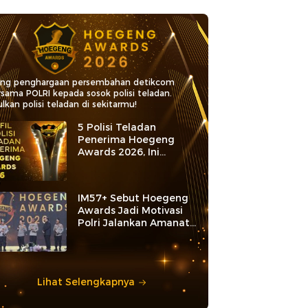
ang penghargaan persembahan detikcom
rsama POLRI kepada sosok polisi teladan.
lkan polisi teladan di sekitarmu!
5 Polisi Teladan
Penerima Hoegeng
Awards 2026, Ini
Kategori dan Kiprahnya
IM57+ Sebut Hoegeng
Awards Jadi Motivasi
Polri Jalankan Amanat
Konstitusi
Lihat Selengkapnya