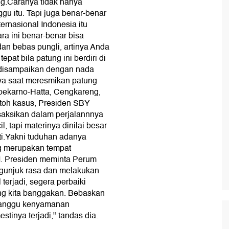
g.Caranya tidak hanya
u itu. Tapi juga benar-benar
ernasional Indonesia itu
ra ini benar-benar bisa
an bebas pungli, artinya Anda
pat bila patung ini berdiri di
g disampaikan dengan nada
nya saat meresmikan patung
oekarno-Hatta, Cengkareng,
toh kasus, Presiden SBY
saksikan dalam perjalannnya
, tapi materinya dinilai besar
ti.Yakni tuduhan adanya
ng merupakan tempat
. Presiden meminta Perum
gunjuk rasa dan melakukan
terjadi, segera perbaiki
ng kita banggakan. Bebaskan
nganggu kenyamanan
tinya terjadi," tandas dia.