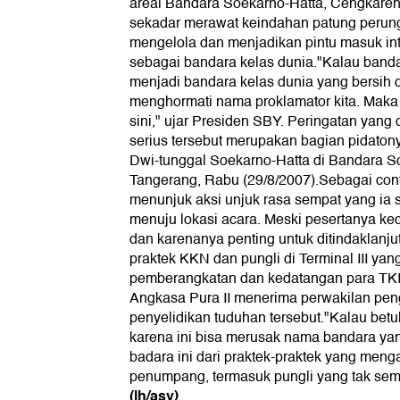
areal Bandara Soekarno-Hatta, Cengkaren
sekadar merawat keindahan patung perungg
mengelola dan menjadikan pintu masuk int
sebagai bandara kelas dunia."Kalau banda
menjadi bandara kelas dunia yang bersih d
menghormati nama proklamator kita. Maka te
sini," ujar Presiden SBY. Peringatan yan
serius tersebut merupakan bagian pidato
Dwi-tunggal Soekarno-Hatta di Bandara S
Tangerang, Rabu (29/8/2007).Sebagai con
menunjuk aksi unjuk rasa sempat yang ia 
menuju lokasi acara. Meski pesertanya kecil
dan karenanya penting untuk ditindaklanju
praktek KKN dan pungli di Terminal III ya
pemberangkatan dan kedatangan para TKI
Angkasa Pura II menerima perwakilan pen
penyelidikan tuduhan tersebut."Kalau betul 
karena ini bisa merusak nama bandara ya
badara ini dari praktek-praktek yang me
penumpang, termasuk pungli yang tak semes
(lh/asy)