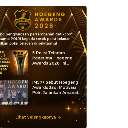
ang penghargaan persembahan detikcom
rsama POLRI kepada sosok polisi teladan.
lkan polisi teladan di sekitarmu!
5 Polisi Teladan
Penerima Hoegeng
Awards 2026, Ini
Kategori dan Kiprahnya
IM57+ Sebut Hoegeng
Awards Jadi Motivasi
Polri Jalankan Amanat
Konstitusi
Lihat Selengkapnya