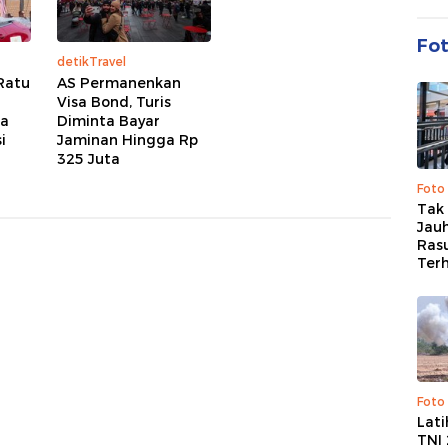
Fo
detikTravel
Ratu
AS Permanenkan
Visa Bond, Turis
wa
Diminta Bayar
i
Jaminan Hingga Rp
325 Juta
Foto
Tak 
Jauh
Ras
Ter
Foto
Lat
TNI