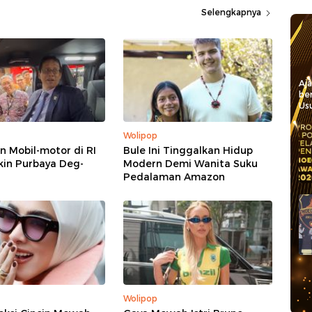
Selengkapnya
Aj
be
Usu
Wolipop
n Mobil-motor di RI
Bule Ini Tinggalkan Hidup
kin Purbaya Deg-
Modern Demi Wanita Suku
Pedalaman Amazon
Wolipop