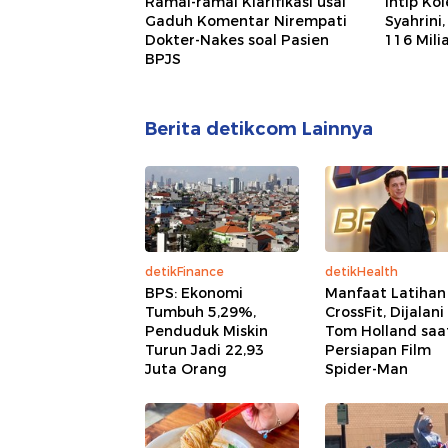
Ramai-ramai Klarifikasi usai
Intip Ko
Gaduh Komentar Nirempati
Syahrini
Dokter-Nakes soal Pasien
116 Mili
BPJS
Berita detikcom Lainnya
detikFinance
detikHealth
BPS: Ekonomi
Manfaat Latihan
Tumbuh 5,29%,
CrossFit, Dijalani
Penduduk Miskin
Tom Holland saa
Turun Jadi 22,93
Persiapan Film
Juta Orang
Spider-Man