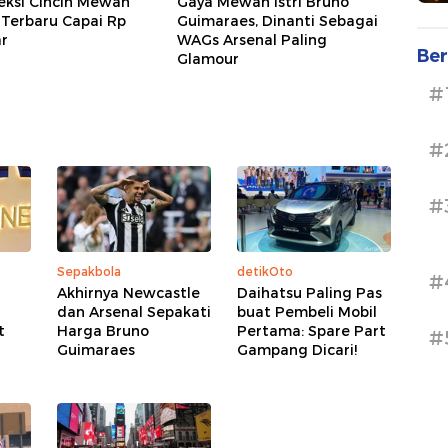
leksi Cincin Mewah
Gaya Mewah Istri Bruno
, Terbaru Capai Rp
Guimaraes, Dinanti Sebagai
ar
WAGs Arsenal Paling
Ber
Glamour
#
#
#
Sepakbola
detikOto
#
Akhirnya Newcastle
Daihatsu Paling Pas
dan Arsenal Sepakati
buat Pembeli Mobil
t
Harga Bruno
Pertama: Spare Part
#
Guimaraes
Gampang Dicari!