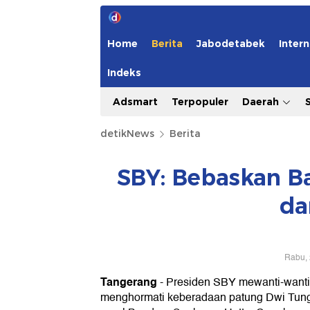
Home
Berita
Jabodetabek
Intern
Indeks
Adsmart
Terpopuler
Daerah
detikNews
Berita
SBY: Bebaskan B
da
Rabu, 
Tangerang
-
Presiden SBY mewanti-want
menghormati keberadaan patung Dwi Tung