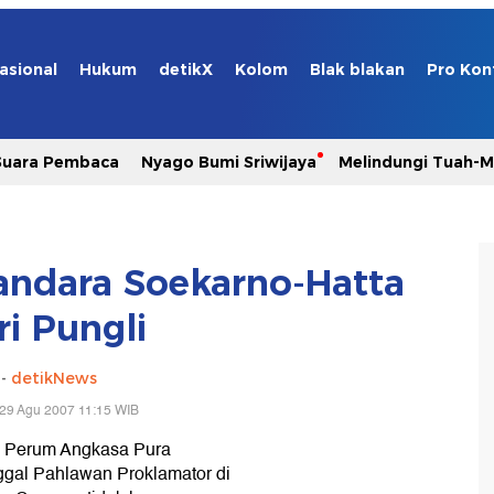
asional
Hukum
detikX
Kolom
Blak blakan
Pro Kon
Suara Pembaca
Nyago Bumi Sriwijaya
Melindungi Tuah-
andara Soekarno-Hatta
ri Pungli
-
detikNews
29 Agu 2007 11:15 WIB
i Perum Angkasa Pura
gal Pahlawan Proklamator di