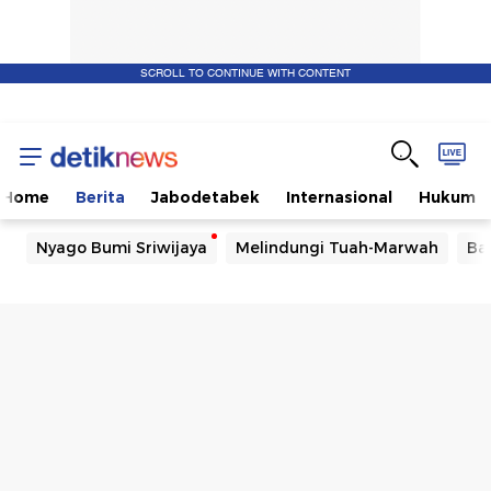
SCROLL TO CONTINUE WITH CONTENT
Home
Berita
Jabodetabek
Internasional
Hukum
Nyago Bumi Sriwijaya
Melindungi Tuah-Marwah
Ba