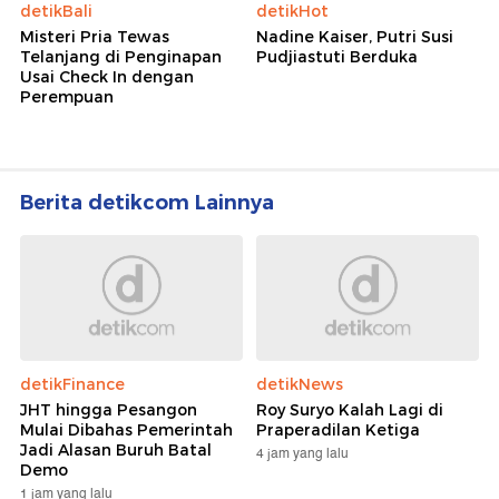
detikBali
detikHot
Misteri Pria Tewas
Nadine Kaiser, Putri Susi
Telanjang di Penginapan
Pudjiastuti Berduka
Usai Check In dengan
Perempuan
Berita detikcom Lainnya
detikFinance
detikNews
JHT hingga Pesangon
Roy Suryo Kalah Lagi di
Mulai Dibahas Pemerintah
Praperadilan Ketiga
Jadi Alasan Buruh Batal
4 jam yang lalu
Demo
1 jam yang lalu