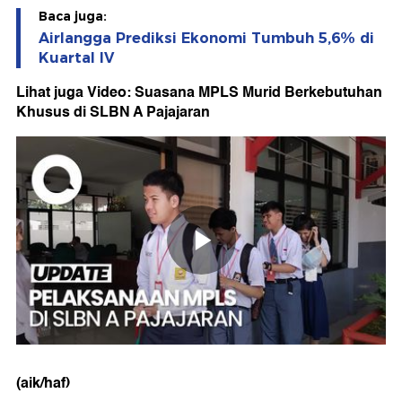
Baca juga:
Airlangga Prediksi Ekonomi Tumbuh 5,6% di
Kuartal IV
Lihat juga Video: Suasana MPLS Murid Berkebutuhan
Khusus di SLBN A Pajajaran
(aik/haf)