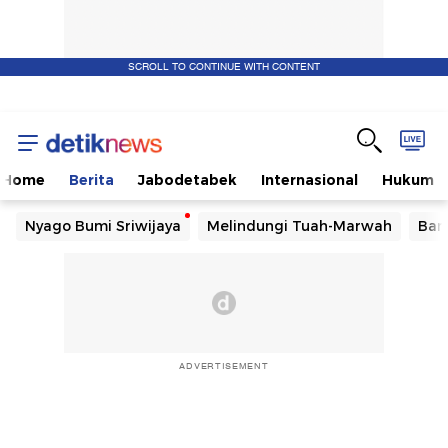
SCROLL TO CONTINUE WITH CONTENT
Home
Berita
Jabodetabek
Internasional
Hukum
Nyago Bumi Sriwijaya
Melindungi Tuah-Marwah
Ban
ADVERTISEMENT