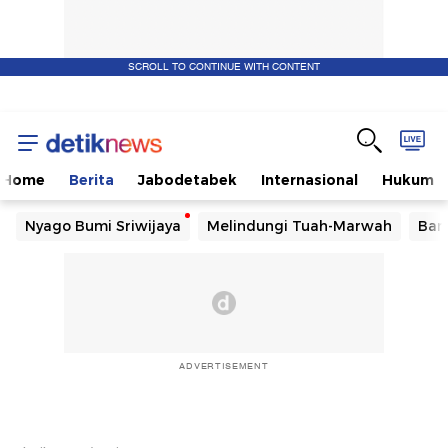
SCROLL TO CONTINUE WITH CONTENT
Home
Berita
Jabodetabek
Internasional
Hukum
Nyago Bumi Sriwijaya
Melindungi Tuah-Marwah
Ban
ADVERTISEMENT