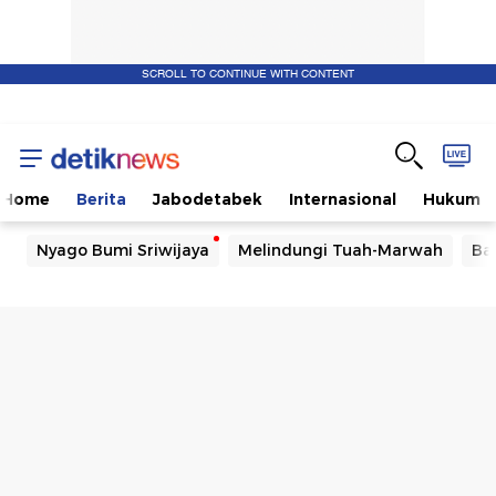
SCROLL TO CONTINUE WITH CONTENT
Home
Berita
Jabodetabek
Internasional
Hukum
Nyago Bumi Sriwijaya
Melindungi Tuah-Marwah
Ba