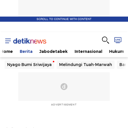
SCROLL TO CONTINUE WITH CONTENT
Home
Berita
Jabodetabek
Internasional
Hukum
Nyago Bumi Sriwijaya
Melindungi Tuah-Marwah
Ban
ADVERTISEMENT