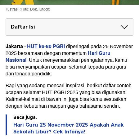
Ilustrasi (Foto: Dok. iStock)
Daftar Isi
Ucapan Selamat HUT ke-80 PGRI yang
Berkesan
Jakarta
HUT ke-80 PGRI
-
diperingati pada 25 November
Hari Guru
2025 bersamaan dengan momentum
Ucapan Selamat HUT ke-80 PGRI yang
Nasional
. Untuk menyemarakkan peringatannya, kamu
Penuh Makna
bisa menyampaikan ucapan selamat kepada para guru
Ucapan Selamat HUT ke-80 PGRI yang
dan tenaga pendidik.
Penuh Doa
Bagi yang sedang mencari inspirasi, berikut daftar contoh
Ucapan Selamat HUT ke-80 PGRI yang
ucapan selamat HUT PGRI 2025 yang bisa digunakan.
Menarik
Kalimat-kalimat di bawah ini juga bisa kamu sesuaikan
dengan kebutuhan maupun gaya bahasamu sendiri.
Baca juga:
Hari Guru 25 November 2025 Apakah Anak
Sekolah Libur? Cek Infonya!