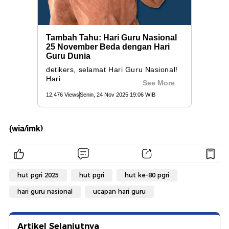
(wia/imk)
hut pgri 2025
hut pgri
hut ke-80 pgri
hari guru nasional
ucapan hari guru
Artikel Selanjutnya