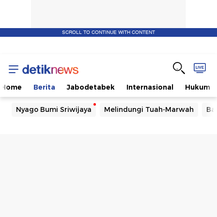
SCROLL TO CONTINUE WITH CONTENT
Home
Berita
Jabodetabek
Internasional
Hukum
Nyago Bumi Sriwijaya
Melindungi Tuah-Marwah
Ba