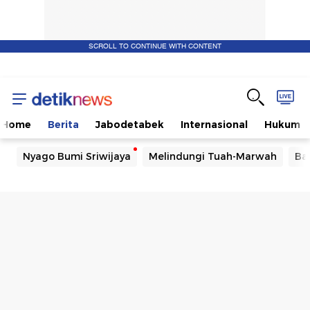
SCROLL TO CONTINUE WITH CONTENT
Home
Berita
Jabodetabek
Internasional
Hukum
Nyago Bumi Sriwijaya
Melindungi Tuah-Marwah
Ba