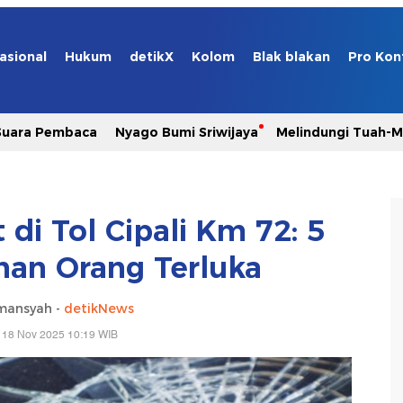
asional
Hukum
detikX
Kolom
Blak blakan
Pro Kon
Suara Pembaca
Nyago Bumi Sriwijaya
Melindungi Tuah-
di Tol Cipali Km 72: 5
han Orang Terluka
rmansyah -
detikNews
 18 Nov 2025 10:19 WIB