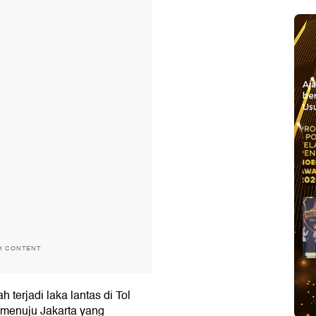
Aj
be
Usu
H CONTENT
 terjadi laka lantas di Tol
n menuju Jakarta yang