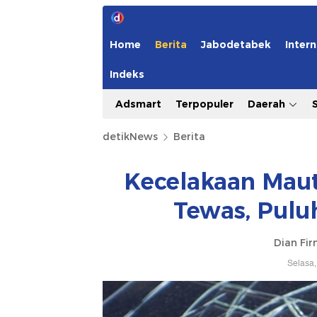
Home
Berita
Jabodetabek
Intern
Indeks
Adsmart
Terpopuler
Daerah
detikNews
Berita
Kecelakaan Maut 
Tewas, Pulu
Dian Fi
Selasa,