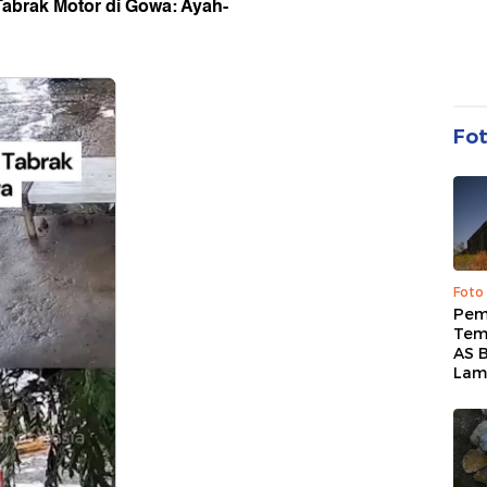
Tabrak Motor di Gowa: Ayah-
Fo
Foto
Pem
Tem
AS B
Lam