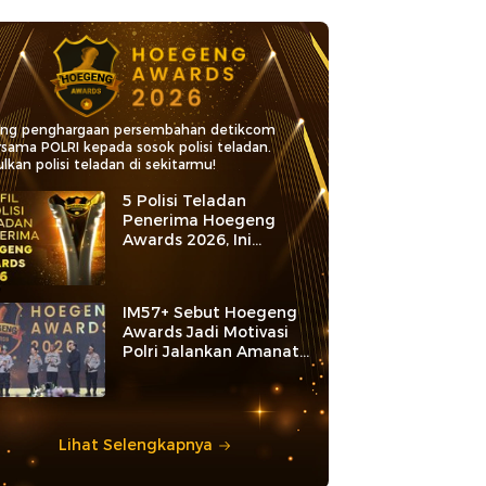
ang penghargaan persembahan detikcom
rsama POLRI kepada sosok polisi teladan.
lkan polisi teladan di sekitarmu!
5 Polisi Teladan
Penerima Hoegeng
Awards 2026, Ini
Kategori dan Kiprahnya
IM57+ Sebut Hoegeng
Awards Jadi Motivasi
Polri Jalankan Amanat
Konstitusi
Lihat Selengkapnya