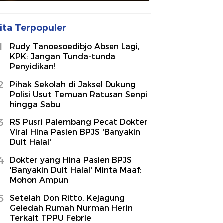
ita Terpopuler
1
Rudy Tanoesoedibjo Absen Lagi,
KPK: Jangan Tunda-tunda
Penyidikan!
2
Pihak Sekolah di Jaksel Dukung
Polisi Usut Temuan Ratusan Senpi
hingga Sabu
3
RS Pusri Palembang Pecat Dokter
Viral Hina Pasien BPJS 'Banyakin
Duit Halal'
4
Dokter yang Hina Pasien BPJS
'Banyakin Duit Halal' Minta Maaf:
Mohon Ampun
5
Setelah Don Ritto, Kejagung
Geledah Rumah Nurman Herin
Terkait TPPU Febrie