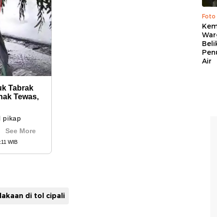
Foto
Kema
War
Beli
Pen
Air
akaan di tol cipali