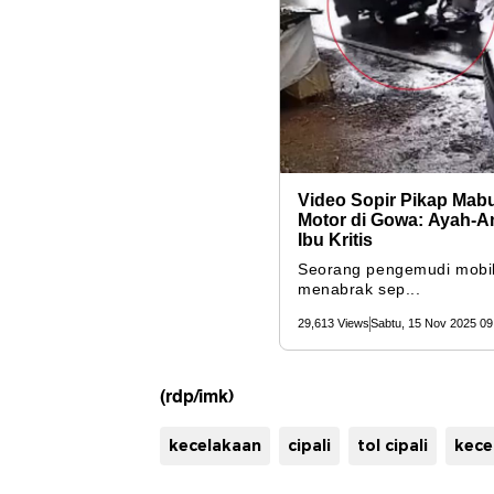
(rdp/imk)
kecelakaan
cipali
tol cipali
kecel