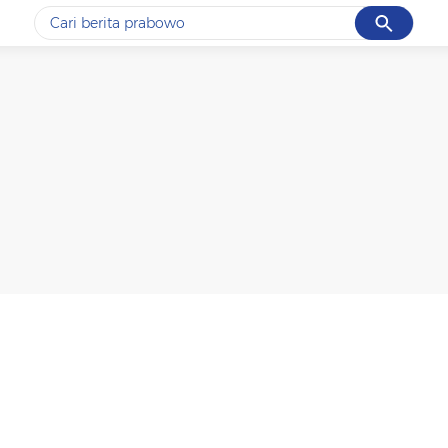
Cancel
Yang sedang ramai dicari
#1
gempa hari ini
#2
gempa
#3
prabowo
#4
iran
#5
demo
Promoted
Terakhir yang dicari
Loading...