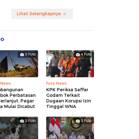
Lihat Selengkapnya
to
5 Foto
4 Foto
 News
Foto News
bangunan
KPK Periksa Saffar
bok Perbatasan
Godam Terkait
erlanjut, Pagar
Dugaan Korupsi Izin
a Mulai Dicabut
Tinggal WNA
3 Foto
5 Foto