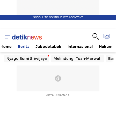
SCROLL TO CONTINUE WITH CONTENT
Home
Berita
Jabodetabek
Internasional
Hukum
Nyago Bumi Sriwijaya
Melindungi Tuah-Marwah
Ban
ADVERTISEMENT