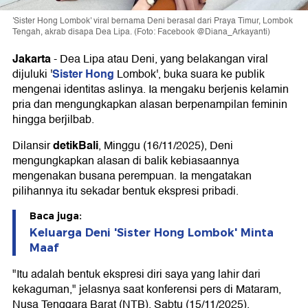
'Sister Hong Lombok' viral bernama Deni berasal dari Praya Timur, Lombok
Tengah, akrab disapa Dea Lipa. (Foto: Facebook @Diana_Arkayanti)
Jakarta
-
Dea Lipa atau Deni, yang belakangan viral
Sister Hong
dijuluki '
Lombok', buka suara ke publik
mengenai identitas aslinya. Ia mengaku berjenis kelamin
pria dan mengungkapkan alasan berpenampilan feminin
hingga berjilbab.
detikBali
Dilansir
, Minggu (16/11/2025), Deni
mengungkapkan alasan di balik kebiasaannya
mengenakan busana perempuan. Ia mengatakan
pilihannya itu sekadar bentuk ekspresi pribadi.
Baca juga:
Keluarga Deni 'Sister Hong Lombok' Minta
Maaf
"Itu adalah bentuk ekspresi diri saya yang lahir dari
kekaguman," jelasnya saat konferensi pers di Mataram,
Nusa Tenggara Barat (NTB), Sabtu (15/11/2025).