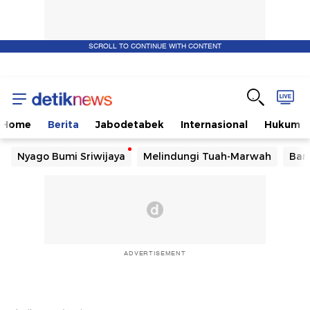
SCROLL TO CONTINUE WITH CONTENT
Home
Berita
Jabodetabek
Internasional
Hukum
Nyago Bumi Sriwijaya
Melindungi Tuah-Marwah
Ban
ADVERTISEMENT