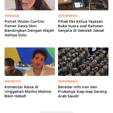
Wolipop
detikNews
Potret Wulan Guritno
Pihak Eks Ketua Yayasan
Pamer Dewy Skin,
Buka Suara soal Ratusan
Bandingkan Dengan Wajah
Senjata di Sekolah Jaksel
Aslinya Dulu
detikHot
detikNews
Komentar Raisa di
Beredar Info Iran dan
Unggahan Mathis Molinie
Proksinya Siap-siap Serang
Bikin Heboh
Arab Saudi!