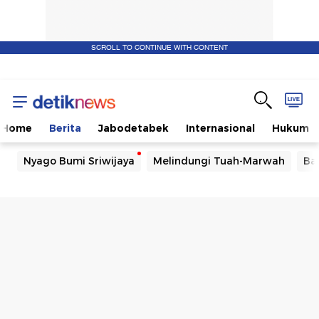
SCROLL TO CONTINUE WITH CONTENT
Home
Berita
Jabodetabek
Internasional
Hukum
Nyago Bumi Sriwijaya
Melindungi Tuah-Marwah
Ba