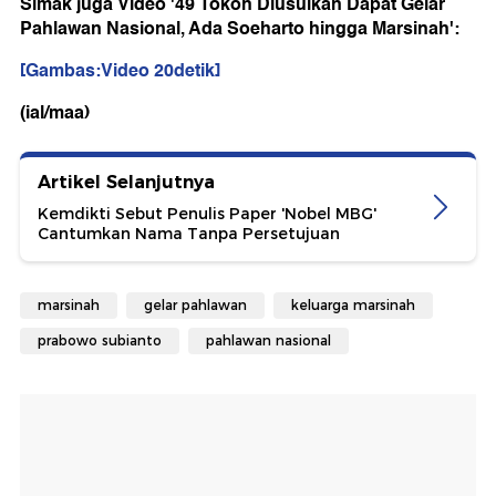
Simak juga Video '49 Tokoh Diusulkan Dapat Gelar
Pahlawan Nasional, Ada Soeharto hingga Marsinah':
[Gambas:Video 20detik]
(ial/maa)
Artikel Selanjutnya
Kemdikti Sebut Penulis Paper 'Nobel MBG'
Cantumkan Nama Tanpa Persetujuan
marsinah
gelar pahlawan
keluarga marsinah
prabowo subianto
pahlawan nasional