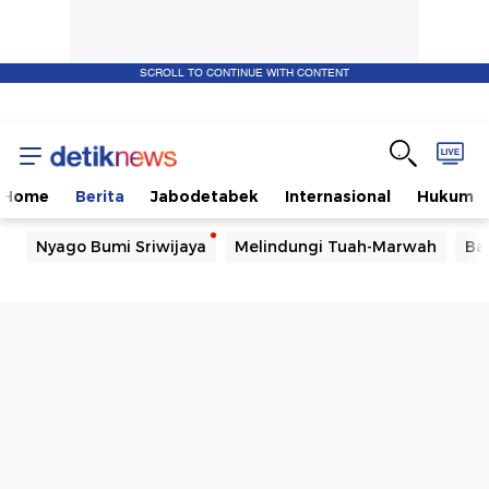
SCROLL TO CONTINUE WITH CONTENT
Home
Berita
Jabodetabek
Internasional
Hukum
Nyago Bumi Sriwijaya
Melindungi Tuah-Marwah
Ba