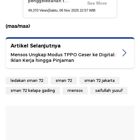
(maa/maa)
Artikel Selanjutnya
Mensos Ungkap Modus TPPO Geser ke Digital:
Iklan Kerja hingga Pinjaman
ledakan sman 72
sman 72
sman 72 jakarta
sman 72 kelapa gading
mensos
saifullah yusuf