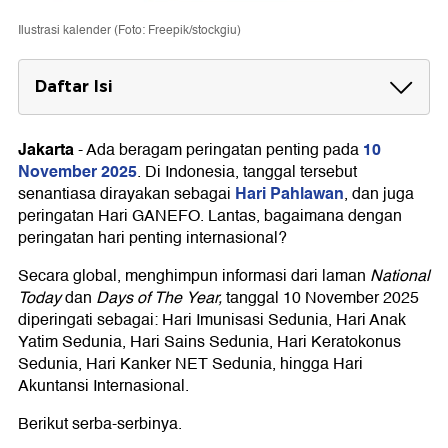
Ilustrasi kalender (Foto: Freepik/stockgiu)
Daftar Isi
Hari Pahlawan Nasional
Jakarta
10
-
Ada beragam peringatan penting pada
Hari GANEFO
November 2025
. Di Indonesia, tanggal tersebut
Hari Imunisasi Sedunia
Hari Pahlawan
senantiasa dirayakan sebagai
, dan juga
peringatan Hari GANEFO. Lantas, bagaimana dengan
Hari Anak Yatim Sedunia
peringatan hari penting internasional?
Hari Sains Sedunia
Secara global, menghimpun informasi dari laman
National
Today
dan
Days of The Year,
tanggal 10 November 2025
Hari Keratokonus Sedunia
diperingati sebagai: Hari Imunisasi Sedunia, Hari Anak
Yatim Sedunia, Hari Sains Sedunia, Hari Keratokonus
Hari Kanker NET Sedunia
Sedunia, Hari Kanker NET Sedunia, hingga Hari
Hari Akuntansi Internasional
Akuntansi Internasional.
Berikut serba-serbinya.