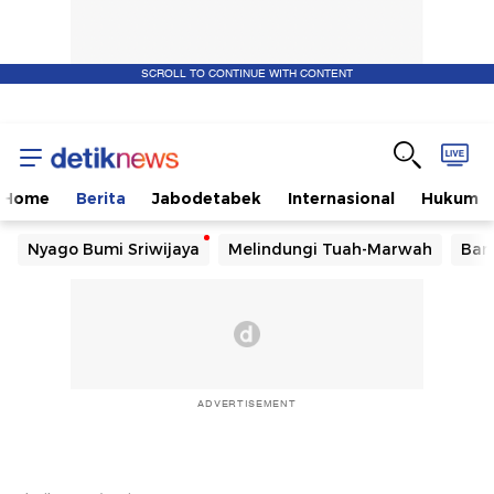
SCROLL TO CONTINUE WITH CONTENT
Home
Berita
Jabodetabek
Internasional
Hukum
Nyago Bumi Sriwijaya
Melindungi Tuah-Marwah
Ban
ADVERTISEMENT