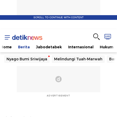
SCROLL TO CONTINUE WITH CONTENT
Home
Berita
Jabodetabek
Internasional
Hukum
Nyago Bumi Sriwijaya
Melindungi Tuah-Marwah
Ban
ADVERTISEMENT