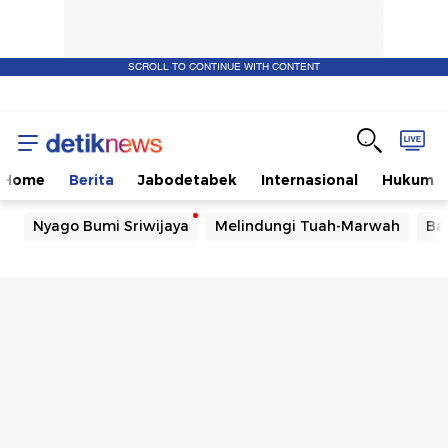
SCROLL TO CONTINUE WITH CONTENT
Home
Berita
Jabodetabek
Internasional
Hukum
Nyago Bumi Sriwijaya
Melindungi Tuah-Marwah
Ba