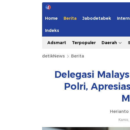
Home
Berita
Jabodetabek
Intern
Indeks
Adsmart
Terpopuler
Daerah
detikNews
Berita
Delegasi Malays
Polri, Apresi
M
Herianto
Kamis,