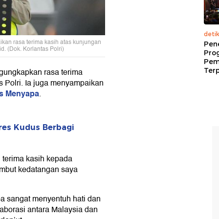
deti
kan rasa terima kasih atas kunjungan
Pen
. (Dok. Korlantas Polri)
Pro
Pem
Terp
ngungkapkan rasa terima
s Polri. Ia juga menyampaikan
as Menyapa
.
res Kudus Berbagi
 terima kasih kepada
ambut kedatangan saya
a sangat menyentuh hati dan
laborasi antara Malaysia dan