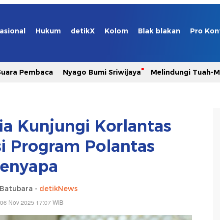
asional
Hukum
detikX
Kolom
Blak blakan
Pro Kon
Suara Pembaca
Nyago Bumi Sriwijaya
Melindungi Tuah-
ia Kunjungi Korlantas
asi Program Polantas
enyapa
 Batubara -
detikNews
 06 Nov 2025 17:07 WIB