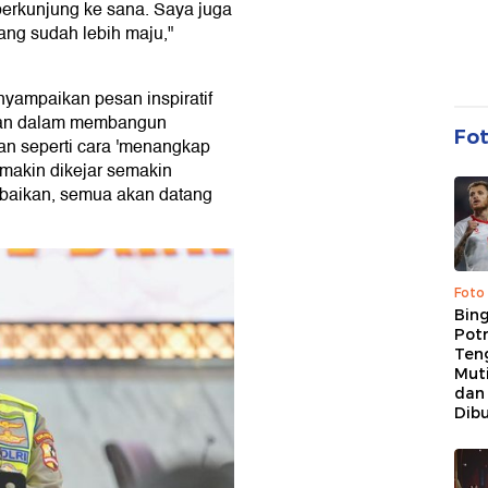
berkunjung ke sana. Saya juga
ang sudah lebih maju,"
nyampaikan pesan inspiratif
ikan dalam membangun
Fo
an seperti cara 'menangkap
makin dikejar semakin
baikan, semua akan datang
Foto
Bing
Potr
Ten
Mut
dan
Dib