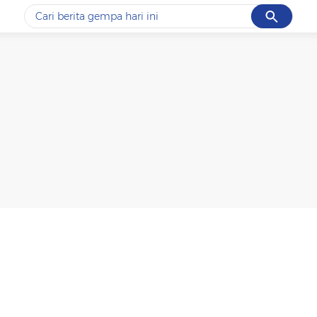
Cancel
Yang sedang ramai dicari
#1
data live draw sgp
#2
iran
#3
senjata
#4
prabowo
#5
gempa hari ini
Promoted
Terakhir yang dicari
Loading...