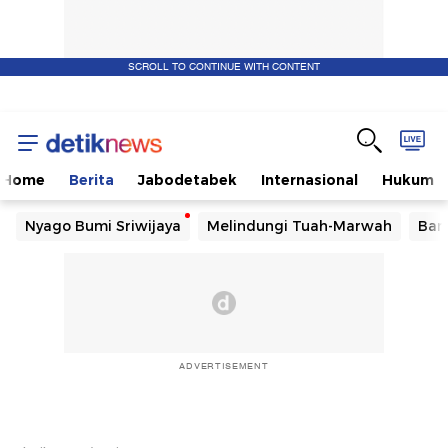
SCROLL TO CONTINUE WITH CONTENT
Home
Berita
Jabodetabek
Internasional
Hukum
Nyago Bumi Sriwijaya
Melindungi Tuah-Marwah
Ban
ADVERTISEMENT