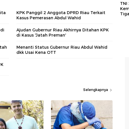
TNI
Kem
ita
KPK Panggil 2 Anggota DPRD Riau Terkait
Tig
Kasus Pemerasan Abdul Wahid
di
Ajudan Gubernur Riau Akhirnya Ditahan KPK
di Kasus 'Jatah Preman'
atah
Menanti Status Gubernur Riau Abdul Wahid
dkk Usai Kena OTT
PK
Selengkapnya