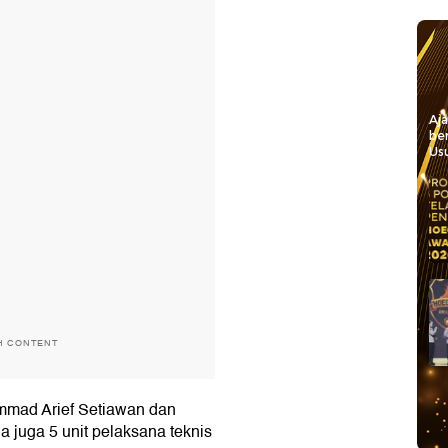
Aj
be
Usu
H CONTENT
mmad Arief Setiawan dan
 juga 5 unit pelaksana teknis