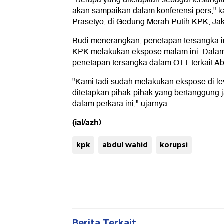
"Berapa yang ditetapkan sebagai tersangk
akan sampaikan dalam konferensi pers," ka
Prasetyo, di Gedung Merah Putih KPK, Jaka
Budi menerangkan, penetapan tersangka in
KPK melakukan ekspose malam ini. Dalam
penetapan tersangka dalam OTT terkait A
"Kami tadi sudah melakukan ekspose di l
ditetapkan pihak-pihak yang bertanggung 
dalam perkara ini," ujarnya.
(ial/azh)
kpk
abdul wahid
korupsi
Berita Terkait