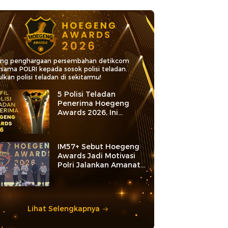
ang penghargaan persembahan detikcom
rsama POLRI kepada sosok polisi teladan.
lkan polisi teladan di sekitarmu!
5 Polisi Teladan
Penerima Hoegeng
Awards 2026, Ini
Kategori dan Kiprahnya
IM57+ Sebut Hoegeng
Awards Jadi Motivasi
Polri Jalankan Amanat
Konstitusi
Lihat Selengkapnya