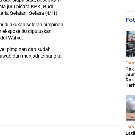
a dan siapa saja, besok kami
ta juru bicara KPK, Budi
rta Selatan, Selasa (4/11).
Fo
i dilakukan setelah pimpinan
 ekspose itu diputuskan
bdul Wahid.
evel pimpinan dan sudah
jawab dan menjadi tersangka
Foto
Tak 
Jauh
Ras
Ter
Foto
Lat