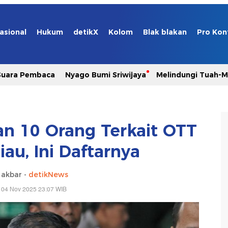
asional
Hukum
detikX
Kolom
Blak blakan
Pro Kon
Suara Pembaca
Nyago Bumi Sriwijaya
Melindungi Tuah-
n 10 Orang Terkait OTT
au, Ini Daftarnya
 akbar -
detikNews
 04 Nov 2025 23:07 WIB