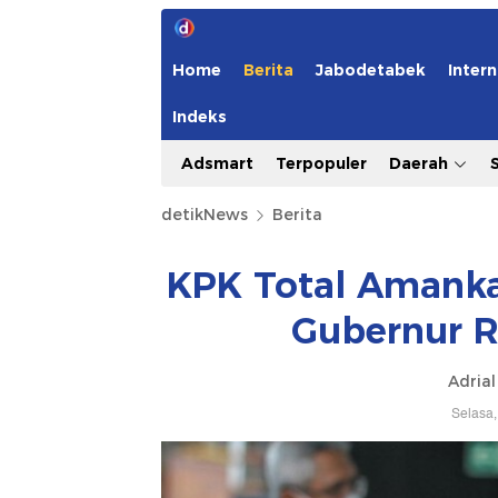
Home
Berita
Jabodetabek
Intern
Indeks
Adsmart
Terpopuler
Daerah
detikNews
Berita
KPK Total Amanka
Gubernur Ri
Adrial
Selasa,