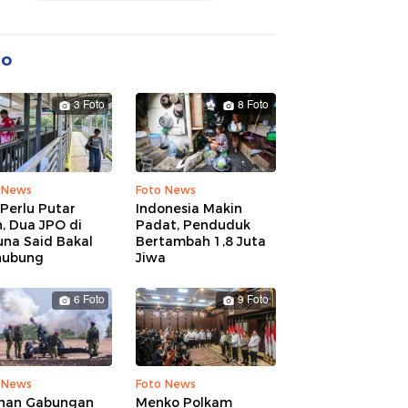
to
3 Foto
8 Foto
 News
Foto News
Perlu Putar
Indonesia Makin
, Dua JPO di
Padat, Penduduk
una Said Bakal
Bertambah 1,8 Juta
hubung
Jiwa
6 Foto
9 Foto
 News
Foto News
ihan Gabungan
Menko Polkam