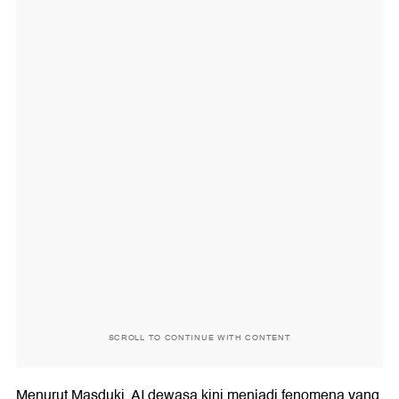
SCROLL TO CONTINUE WITH CONTENT
Menurut Masduki, AI dewasa kini menjadi fenomena yang