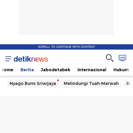
SCROLL TO CONTINUE WITH CONTENT
Home
Berita
Jabodetabek
Internasional
Hukum
Nyago Bumi Sriwijaya
Melindungi Tuah-Marwah
Ba