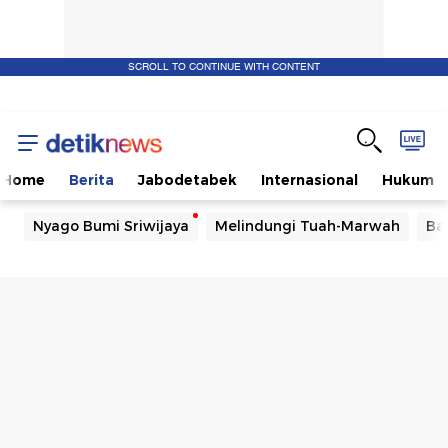
SCROLL TO CONTINUE WITH CONTENT
Home
Berita
Jabodetabek
Internasional
Hukum
Nyago Bumi Sriwijaya
Melindungi Tuah-Marwah
Ba