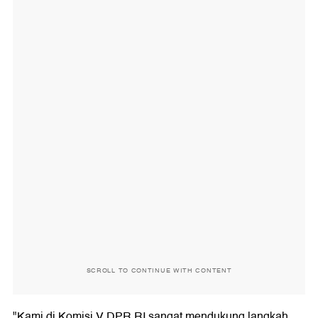
SCROLL TO CONTINUE WITH CONTENT
"Kami di Komisi V DPR RI sangat mendukung langkah