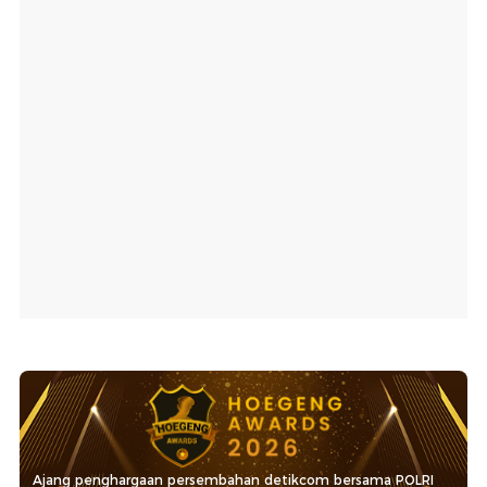
Ajang penghargaan persembahan detikcom bersama POLRI