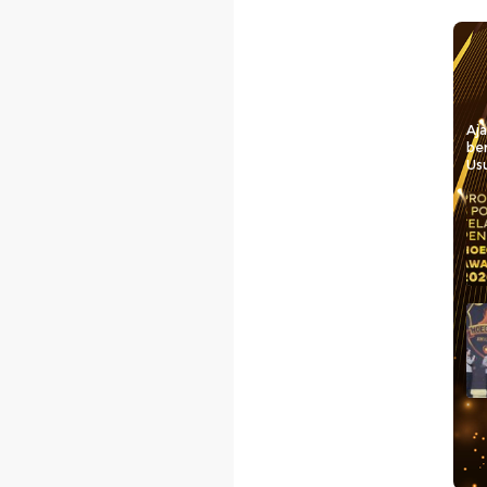
Aj
be
Usu