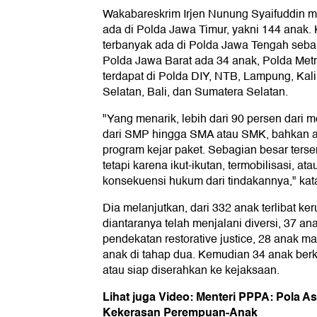
Wakabareskrim Irjen Nunung Syaifuddin 
ada di Polda Jawa Timur, yakni 144 anak.
terbanyak ada di Polda Jawa Tengah seb
Polda Jawa Barat ada 34 anak, Polda Metr
terdapat di Polda DIY, NTB, Lampung, Kal
Selatan, Bali, dan Sumatera Selatan.
"Yang menarik, lebih dari 90 persen dari m
dari SMP hingga SMA atau SMK, bahkan a
program kejar paket. Sebagian besar terser
tetapi karena ikut-ikutan, termobilisasi, a
konsekuensi hukum dari tindakannya," kat
Dia melanjutkan, dari 332 anak terlibat ke
diantaranya telah menjalani diversi, 37 an
pendekatan restorative justice, 28 anak ma
anak di tahap dua. Kemudian 34 anak ber
atau siap diserahkan ke kejaksaan.
Lihat juga Video: Menteri PPPA: Pola A
Kekerasan Perempuan-Anak