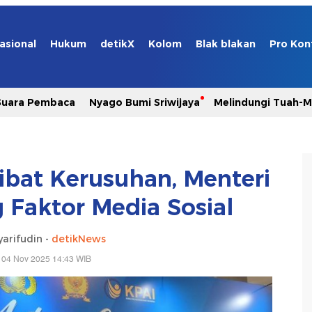
asional
Hukum
detikX
Kolom
Blak blakan
Pro Kon
Suara Pembaca
Nyago Bumi Sriwijaya
Melindungi Tuah-
ibat Kerusuhan, Menteri
Faktor Media Sosial
yarifudin -
detikNews
 04 Nov 2025 14:43 WIB