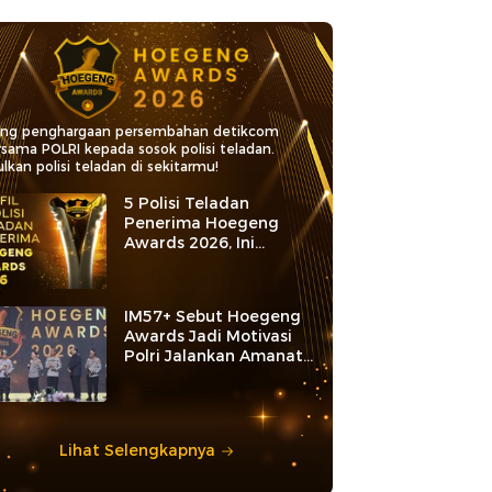
ang penghargaan persembahan detikcom
rsama POLRI kepada sosok polisi teladan.
lkan polisi teladan di sekitarmu!
5 Polisi Teladan
Penerima Hoegeng
Awards 2026, Ini
Kategori dan Kiprahnya
IM57+ Sebut Hoegeng
Awards Jadi Motivasi
Polri Jalankan Amanat
Konstitusi
Lihat Selengkapnya