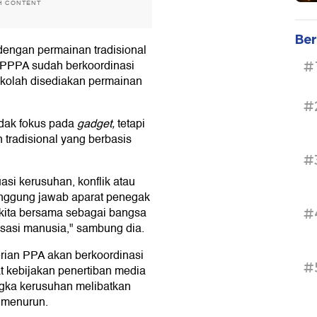
H CONTENT
Ber
dengan permainan tradisional
n PPPA sudah berkoordinasi
#
ekolah disediakan permainan
#
tidak fokus pada
gadget,
tetapi
n tradisional yang berbasis
#
asi kerusuhan, konflik atau
anggung jawab aparat penegak
kita bersama sebagai bangsa
#
sasi manusia," sambung dia.
rian PPA akan berkoordinasi
#
kebijakan penertiban media
ngka kerusuhan melibatkan
 menurun.