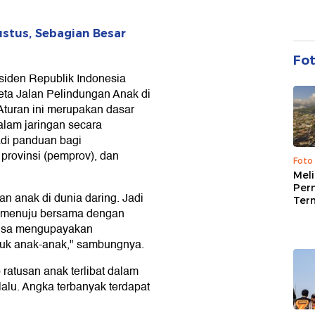
stus, Sebagian Besar
Fo
siden Republik Indonesia
eta Jalan Pelindungan Anak di
turan ini merupakan dasar
alam jaringan secara
jadi panduan bagi
provinsi (pemprov), dan
Foto
Mel
Per
n anak di dunia daring. Jadi
Ter
n menuju bersama dengan
isa mengupayakan
uk anak-anak," sambungnya.
ratusan anak terlibat dalam
alu. Angka terbanyak terdapat