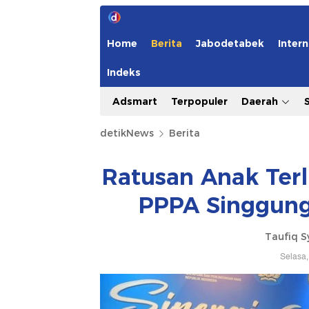
Home
Berita
Jabodetabek
Intern
Indeks
Adsmart
Terpopuler
Daerah
detikNews
Berita
Ratusan Anak Terl
PPPA Singgung 
Taufiq S
Selasa,