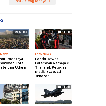
Lihat Selengkapnya
to
5 Foto
4 Foto
 News
Foto News
ihat Padatnya
Lansia Tewas
mukiman Kota
Ditembak Remaja di
nate dari Udara
Thailand, Petugas
Medis Evakuasi
Jenazah
3 Foto
7 Foto