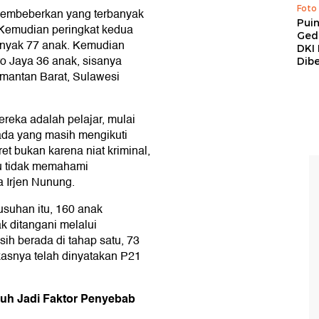
Foto
membeberkan yang terbanyak
Pui
 Kemudian peringkat kedua
Ged
anyak 77 anak. Kemudian
DKI 
o Jaya 36 anak, sisanya
Dibe
imantan Barat, Sulawesi
ereka adalah pelajar, mulai
da yang masih mengikuti
et bukan karena niat kriminal,
tau tidak memahami
a Irjen Nunung.
rusuhan itu, 160 anak
ak ditangani melalui
sih berada di tahap satu, 73
kasnya telah dinyatakan P21
suh Jadi Faktor Penyebab