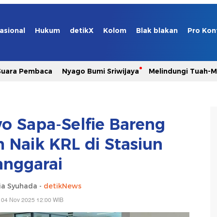
asional
Hukum
detikX
Kolom
Blak blakan
Pro Kon
Suara Pembaca
Nyago Bumi Sriwijaya
Melindungi Tuah-
 Sapa-Selfie Bareng
Naik KRL di Stasiun
nggarai
ia Syuhada -
detikNews
 04 Nov 2025 12:00 WIB