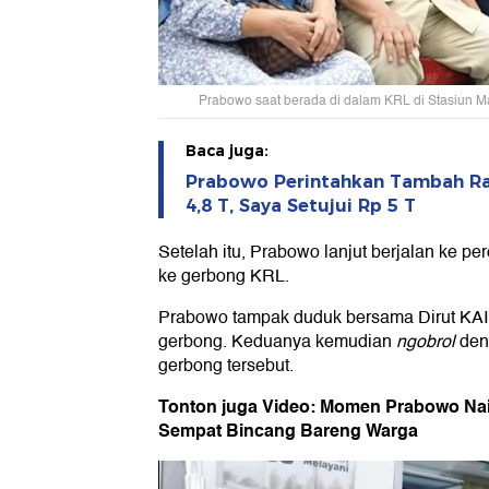
Prabowo saat berada di dalam KRL di Stasiun M
Baca juga:
Prabowo Perintahkan Tambah Ra
4,8 T, Saya Setujui Rp 5 T
Setelah itu, Prabowo lanjut berjalan ke p
ke gerbong KRL.
Prabowo tampak duduk bersama Dirut KAI
gerbong. Keduanya kemudian
ngobrol
den
gerbong tersebut.
Tonton juga Video: Momen Prabowo Nai
Sempat Bincang Bareng Warga