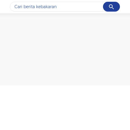
Cancel
Yang sedang ramai dicari
#1
data live draw sgp
#2
k-talk
#3
kebakaran
#4
prabowo
#5
gempa hari ini
Promoted
Terakhir yang dicari
Loading...