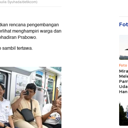
Aulia Syuhada/detikcom)
ihatkan rencana pengembangan
Fo
terlihat menghampiri warga dan
kehadiran Prabowo.
 sambil tertawa.
Foto
Mir
Mel
Pam
Uda
Han