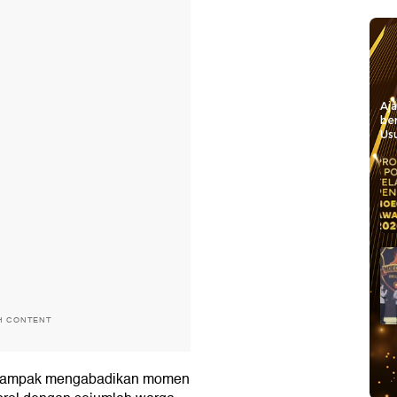
Aj
be
Usu
H CONTENT
i tampak mengabadikan momen