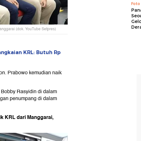
Foto
Pan
Seou
Gel
Dera
anggarai (dok. YouTube Setpres)
ngkaian KRL: Butuh Rp
eron. Prabowo kemudian naik
 Bobby Rasyidin di dalam
gan penumpang di dalam
k KRL dari Manggarai,