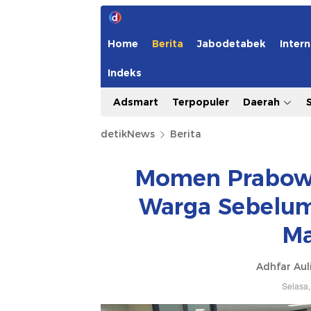
Home
Berita
Jabodetabek
Intern
Indeks
Adsmart
Terpopuler
Daerah
detikNews
Berita
Momen Prabowo
Warga Sebelum 
Ma
Adhfar Aul
Selasa,