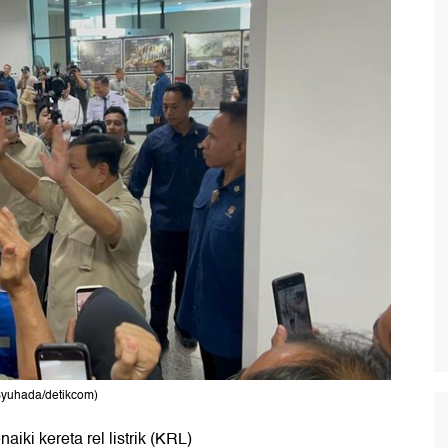
Syuhada/detikcom)
aiki kereta rel listrik (KRL)