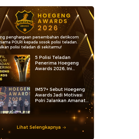
ang penghargaan persembahan detikcom
rsama POLRI kepada sosok polisi teladan.
lkan polisi teladan di sekitarmu!
5 Polisi Teladan
Penerima Hoegeng
Awards 2026, Ini
Kategori dan Kiprahnya
IM57+ Sebut Hoegeng
Awards Jadi Motivasi
Polri Jalankan Amanat
Konstitusi
Lihat Selengkapnya