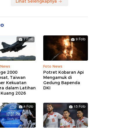
Lihat Selengkapnya
to
7 Foto
9 Foto
 News
Foto News
age 2000
Potret Kobaran Api
esat, Taiwan
Mengamuk di
er Kekuatan
Gedung Bapenda
ra dalam Latihan
DKI
 Kuang 2026
4 Foto
15 Foto