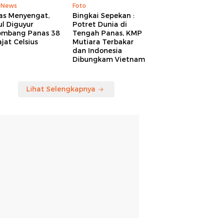
 News
Foto
as Menyengat,
Bingkai Sepekan :
l Diguyur
Potret Dunia di
ombang Panas 38
Tengah Panas, KMP
jat Celsius
Mutiara Terbakar
dan Indonesia
Dibungkam Vietnam
Lihat Selengkapnya