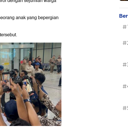
rol dengan sejumlah warga
Ber
eorang anak yang bepergian
#
tersebut.
#
#
#
#